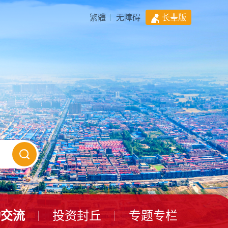
繁體
无障碍
长辈版
动交流
投资封丘
专题专栏