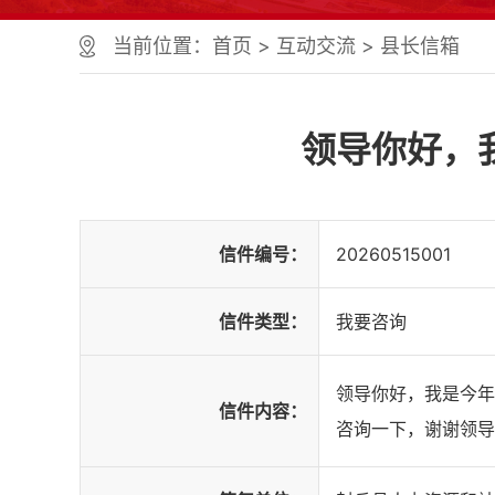
个
服
当前位置：
首页
>
互动交流
>
县长信箱
务
区、
1
个
领导你好，
正
文
区，
共
计
信件编号：
20260515001
9
个
区
信件类型：
我要咨询
域
组
成
领导你好，我是今年
您
信件内容：
可
咨询一下，谢谢领导
以
Alt+1
键