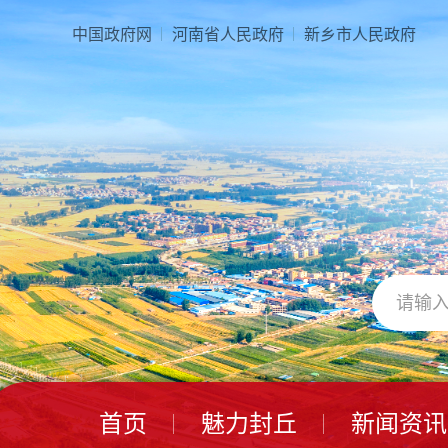
本
页
中国政府网
河南省人民政府
新乡市人民政府
面
是
由
2
个
导
航
区、
3
个
视
窗
区、
1
个
交
互
区、
首页
魅力封丘
新闻资讯
2