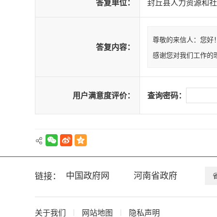
答复单位：
封丘县人力资源和社
循
环
切
换
尊敬的来信人：您好
答复内容：
导
感谢您对我们工作的
航
区，
Alt+2
键
用户满意度评价：
查询密码：
循
环
切
换
视
窗
区，
Alt+3
中国政府网
河南省政府
链接：
键
循
环
切
关于我们
网站地图
隐私声明