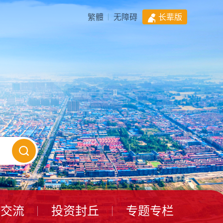
繁體
无障碍
长辈版
动交流
投资封丘
专题专栏