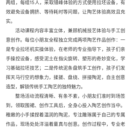
两组，每组15人，采取错峰体验的方式使用拉坯设备，有
效避免设备拥挤、等待耗时等问题，让陶艺体验高效且充
实。
活动课程内容丰富立体，兼顾机械技艺体验与手工创
意创作。每位小朋友全程独立完成两项陶艺作品创作：一
是专业拉坯机实操体验，在老师的专业指导下，孩子们亲
手操控设备，感受泥土在指尖旋转、塑形的奇妙变化，学
习基础拉坯技艺；二是传统泥条盘筑手工创作，孩子们发
挥天马行空的想象力，揉搓、盘绕、拼接陶泥，自主创意
造型，解锁传统手工陶艺的独特魅力。
整场活动流程清晰、有条不紊，小朋友们准时到场签
到，领取围裙、创作工具后，全身心投入陶艺创作当中。
稚嫩的小手揉捏着温润的陶泥，专注雕琢属于自己的专属
作品，现场处处洋溢着童真与创意。创作过程中，专业老