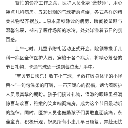
繁忙的诊疗工作之余，医护人员化身“造梦师”，用心
装点儿科病房。五彩斑斓的气球错落点缀，各式各样的精
美礼物整齐摆放……原本肃穆静谧的病房，瞬间被童趣与
温馨包裹，褪去了医疗场所的冰冷，处处洋溢着节日的氛
围感。
上午七时，儿童节赠礼活动正式开启。院领导携手儿
科一病区全体医护人员，穿梭于各个病房，将精心筹备的
节日礼物、
卡通
气球逐一送到每位患儿手中。
“宝贝节日快乐！收下小气球，勇敢打败身体里的小怪
兽～”一句句温柔的叮嘱，一声声暖心的祝福，饱含着医护
人员最真挚的期盼。孩子们接过礼物，澄澈的眼眸里盛满
惊喜与欢喜，稚嫩的笑声响彻病房，成为这个节日最动听
的旋律。同时，医护人员也鼓励孩子们勇敢直面病痛，永
葆童真、积极乐观，祝愿所有小患儿早日康复，奔赴无忧