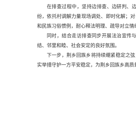
循
在排查过程中，坚持边排查、边研判、边
环
纷，依托村调解力量现场调处、即时化解；对
切
换
和民族习俗惯例，耐心释法明理、疏导对立情
导
同时，结合走访排查同步开展法治宣传
航
区，
结、邻里和睦、社会安定的良好氛围。
Alt+2
下一步，荆乡回族乡将持续绷紧稳定之弦
键
循
实举措守护一方平安稳定，为荆乡回族乡高质
环
切
换
视
窗
区，
Alt+3
键
循
环
切