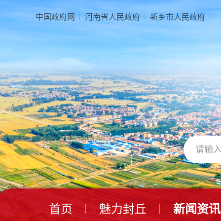
本
页
中国政府网
河南省人民政府
新乡市人民政府
面
是
由
2
个
导
航
区、
3
个
视
窗
区、
1
个
交
互
区、
首页
魅力封丘
新闻资讯
2