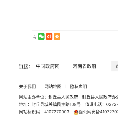
换
交
互
区，
Alt+5
键
循
环
切
换
正
文
中国政府网
河南省政府
链接：
区，
Alt+6
键
循
关于我们
网站地图
隐私声明
环
网站主办单位：封丘县人民政府
封丘县人民政府办
切
换
地址：封丘县城关镇民主路108号
值班电话：0373-
服
网站标识码：4107270003
豫公网安备41072702
务