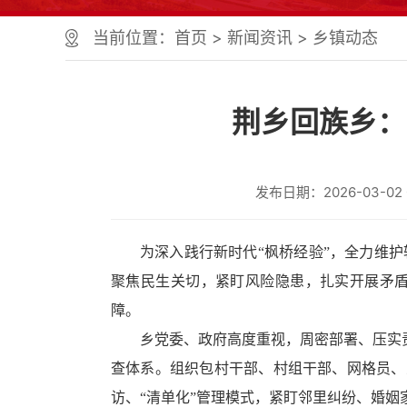
个
服
当前位置：
首页
>
新闻资讯
>
乡镇动态
务
区、
1
个
荆乡回族乡：
正
文
区，
共
发布日期：2026-03-02 0
计
9
个
区
为深入践行新时代
“枫桥经验”，全力维
域
聚焦民生关切，紧盯风险隐患，扎实开展矛
组
成
障。
您
乡党委、政府高度重视，周密部署、压实
可
以
查体系。组织包村干部、村组干部、网格员、
Alt+1
访、“清单化”管理模式，紧盯邻里纠纷、婚姻
键