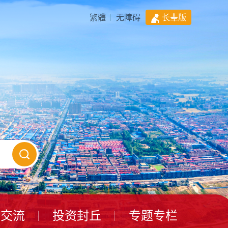
繁體
无障碍
长辈版
动交流
投资封丘
专题专栏