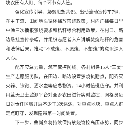
块农田有人盯、每个环节有人管。
强化宣传引导，凝聚思想共识。出动流动宣传车7辆，
在主干道、田间地头循环播放禁烧政策；村内广播每日早
中晚三次播报禁烧要求和秸秆综合利用政策，在村口、路
边悬挂宣传条幅，并组织志愿者入户讲解焚烧秸秆的危害
和法律后果，推动“不敢烧、不愿烧、不想烧”的意识深入
人心。
配齐应急力量，筑牢管控防线。各村组建15人“三夏”
生产志愿服务队，在田边、路边设置禁烧执勤点，配齐灭
火器、铁锨、洒水壶等应急物资，24小时值班值守。并利
用蓝天卫士监测平台对全乡农田进行实时监控，网格员每
日对责任区域开展不少于3次巡逻，对重点地块、重点人群
定点盯守，发现隐患第一时间处置。
下一步，曹岗乡将持续保持禁烧管控高压态势，同步