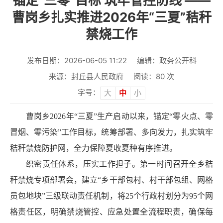
锚定“三零”目标 筑牢管控防线 ——
曹岗乡扎实推进2026年“三夏”秸秆
禁烧工作
发布日期：2026-06-05 11:22
编辑：政务公开科
来源：封丘县人民政府
阅读：
80
次
字号：
大
中
小
曹岗乡2026年“三夏”生产启动以来，锚定“零火点、零
冒烟、零污染”工作目标，统筹部署、多向发力，扎实筑牢
秸秆禁烧防护网，全力保障夏收夏种有序推进。
织密责任体系，压实工作担子。第一时间召开全乡秸
秆禁烧专项部署会，建立“乡干部包村、村干部包组、网格
员包地块”三级联动责任机制，将25个行政村划分为95个网
格责任区，明确禁烧管控、应急处置全流程职责，确保每