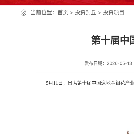
个
服
当前位置：
首页
>
投资封丘
>
投资项目
务
区、
1
个
第十届中
正
文
区，
共
发布日期：2026-05-13 0
计
9
个
区
5月11日，出席第十届中国道地金银花
域
组
成
您
可
以
Alt+1
键