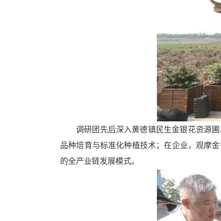
循
环
切
换
导
航
区，
Alt+2
键
循
环
切
调研团先后深入黄德镇民生金银花资源圃
换
视
品种培育与标准化种植技术；在企业，观摩金
窗
的全产业链发展模式。
区，
Alt+3
键
循
环
切