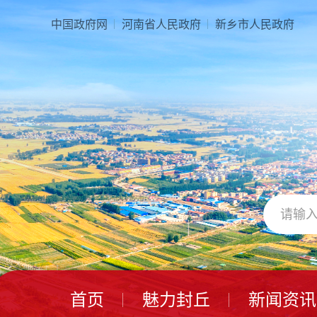
本
页
中国政府网
河南省人民政府
新乡市人民政府
面
是
由
2
个
导
航
区、
3
个
视
窗
区、
1
个
交
互
区、
首页
魅力封丘
新闻资讯
2