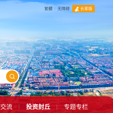
繁體
无障碍
长辈版
动交流
投资封丘
专题专栏