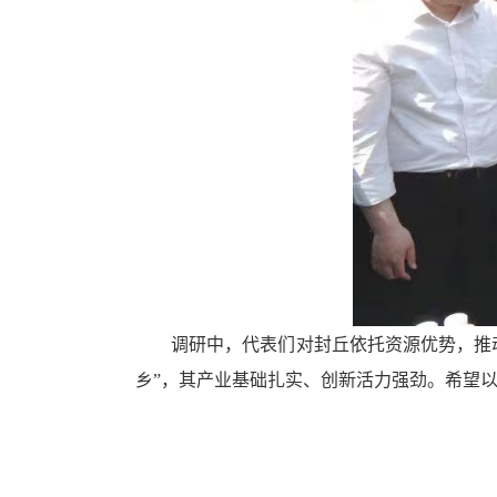
换
交
互
区，
Alt+5
键
循
环
切
换
正
文
区，
Alt+6
键
调研中，代表们对封丘依托资源优势，推
循
乡”，其产业基础扎实、创新活力强劲。希望
环
切
换
服
务