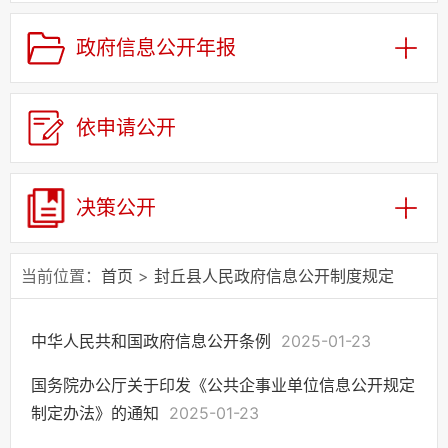
政府信息公开目录
政府信息公开年报
权责清单
财政预决算
依申请公开
政府会议
三定规定
公务员招考
决策公开
许可/对外管理服务
处罚强制信息
当前位置：
首页
>
封丘县人民政府信息公开制度规定
建议提案办理结果公示
政府工作报告
中华人民共和国政府信息公开条例
2025-01-23
政府集中采购
政策解读
国务院办公厅关于印发《公共企事业单位信息公开规定
制定办法》的通知
2025-01-23
农机补贴
公共设施