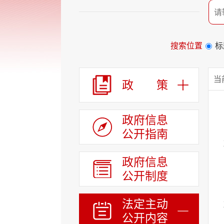
个
服
务
区、
1
搜索位置
标
个
列
政策
表
当
政府领导
政 策
区，
共
政府机构
计
政府文件
8
政府信息
个
人事任免
公开指南
区
统计信息
域
组
政府信息
政务信息
成
公开制度
政府信息公开目录
您
可
权责清单
以
法定主动
财政预决算
Alt+1
公开内容
键