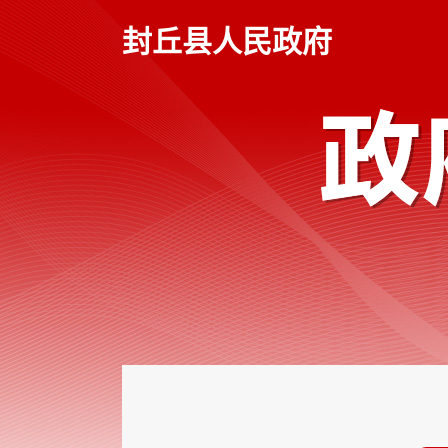
本
页
封丘县人民政府
面
是
由
2
个
导
航
区、
2
个
视
窗
区、
1
个
交
互
区、
2