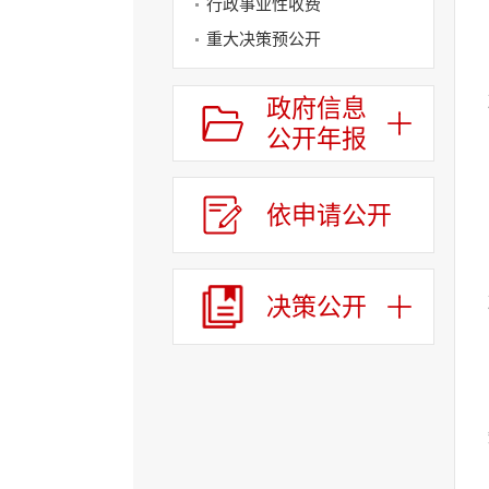
行政事业性收费
换
交
重大决策预公开
互
决策公开
区，
政府信息
Alt+4
涉企收费目录清单
键
公开年报
循
环
切
依申请公开
换
列
表
区，
决策公开
Alt+6
键
循
环
切
换
服
务