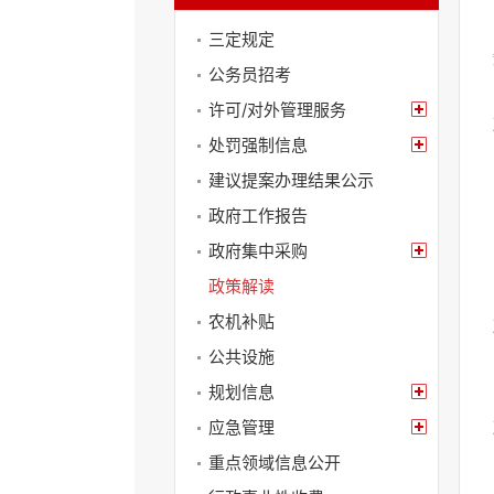
政府会议
循
三定规定
环
切
公务员招考
换
许可/对外管理服务
导
航
处罚强制信息
区，
建议提案办理结果公示
Alt+2
键
政府工作报告
循
政府集中采购
环
切
政策解读
换
视
农机补贴
窗
公共设施
区，
Alt+3
规划信息
键
应急管理
循
环
重点领域信息公开
切