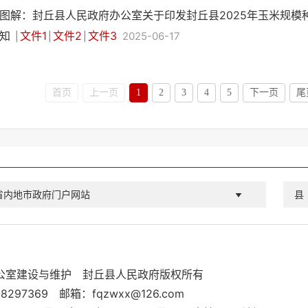
图解：封丘县人民政府办公室关于印发封丘县2025年玉米规模
知
文件1
文件2
文件3
2025-06-17
|
|
|
首页
上一页
1
2
3
4
5
下一页
尾
省内地市政府门户网站
县
公室建设与维护
封丘县人民政府版权所有
8297369
邮箱：fqzwxx@126.com