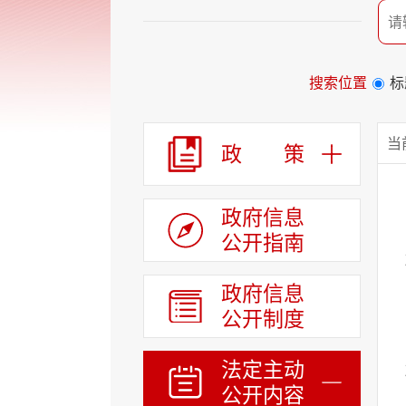
个
服
务
区、
1
搜索位置
标
个
列
政策
表
当
政府领导
政 策
区，
共
政府机构
计
政府文件
8
政府信息
个
人事任免
公开指南
区
统计信息
域
组
政府信息
政务信息
成
公开制度
政府信息公开目录
您
可
权责清单
以
法定主动
财政预决算
Alt+1
公开内容
键