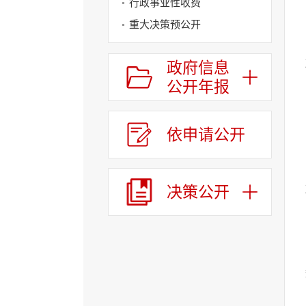
行政事业性收费
换
交
重大决策预公开
互
决策公开
区，
政府信息
Alt+4
涉企收费目录清单
键
公开年报
循
环
切
依申请公开
换
列
表
区，
决策公开
Alt+6
键
循
环
切
换
服
务