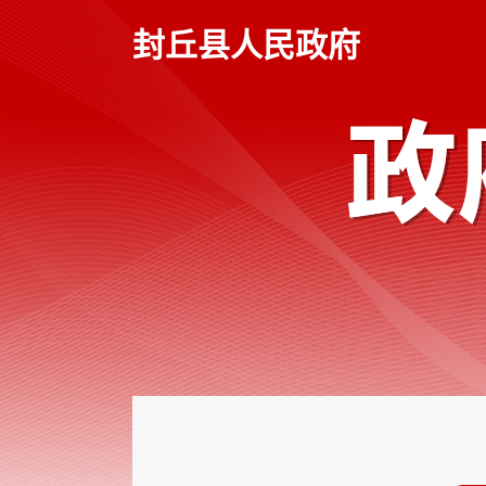
本
页
封丘县人民政府
面
是
由
2
个
导
航
区、
2
个
视
窗
区、
1
个
交
互
区、
2