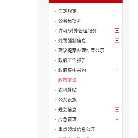
政府会议
循
三定规定
环
切
公务员招考
换
许可/对外管理服务
导
航
处罚强制信息
区，
建议提案办理结果公示
Alt+2
键
政府工作报告
循
政府集中采购
环
切
政策解读
换
视
农机补贴
窗
公共设施
区，
Alt+3
规划信息
键
应急管理
循
环
重点领域信息公开
切