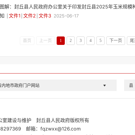
图解：封丘县人民政府办公室关于印发封丘县2025年玉米规模
知
文件1
文件2
文件3
2025-06-17
|
|
|
首页
上一页
1
2
3
4
5
下一页
尾
省内地市政府门户网站
县
公室建设与维护
封丘县人民政府版权所有
8297369
邮箱：fqzwxx@126.com