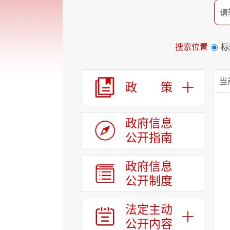
个
服
务
区、
1
搜索位置
标
个
列
表
当
政 策
区，
共
计
8
政府信息
个
公开指南
区
域
组
政府信息
成
公开制度
您
可
以
法定主动
Alt+1
公开内容
键