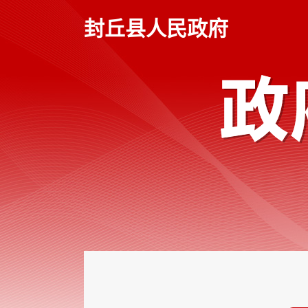
本
页
封丘县人民政府
面
是
由
2
个
导
航
区、
2
个
视
窗
区、
1
个
交
互
区、
2