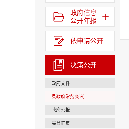
循
环
政府信息
切
公开年报
换
导
航
依申请公开
区，
Alt+2
键
循
决策公开
环
切
换
政府文件
视
窗
区，
县政府常务会议
Alt+3
键
政府公报
循
环
民意征集
切