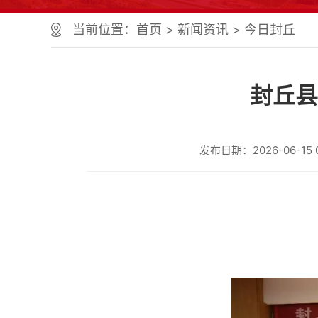
个
服
当前位置：
首页
>
新闻资讯
>
今日封丘
务
区、
1
个
封丘县
正
文
区，
共
发布日期：2026-06-15 0
计
9
个
区
域
组
成
您
可
以
Alt+1
键