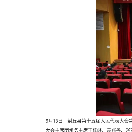
循
环
切
换
导
航
区，
Alt+2
键
循
环
切
换
视
窗
区，
Alt+3
键
循
6月13日，封丘县第十五届人民代表大会
环
切
大会主席团常务主席王跃峰、袁兆丹、赵