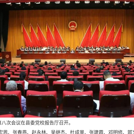
第八次会议在县委党校报告厅召开。
宏恩
、张春燕、赵永林、吴继杰、杜成景、张建霞、邓明修、郭