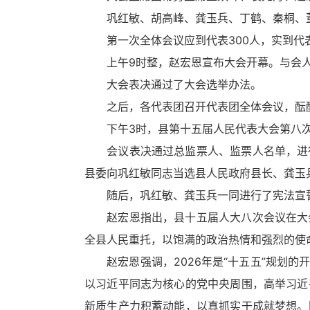
换
巩红敏、胡高峰、龚玉兵、丁鹤、秦桐、董
交
互
第一次全体会议应到代表300人，实到代表
区，
上午9时整，赵
宏恩
宣布大会开幕。与会
Alt+5
键
大会表决通过了大会选举办法。
循
之后，各代表团召开代表团全体会议，酝
环
切
下午3时，县第十五届人民代表大会第八次会
换
会议表决通过总监票人、监票人名单，进行
正
文
县委向巩红敏同志当选县人民政府县长、龚玉
区，
随后，巩红敏、龚玉兵一同进行了宪法宣
Alt+6
键
赵
宏恩
指出，县十五届人大八次会议在大
循
全县人民重托，以饱满的政治热情和强烈的使
环
切
赵
宏恩
强调，2026年是“十五五”规
换
以习近平同志为核心的党中央周围，高举习近
服
务
新质生产力积蓄动能，以真抓实干成就梦想。