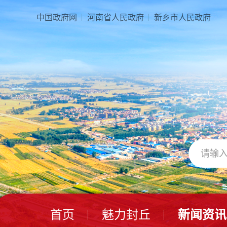
本
页
中国政府网
河南省人民政府
新乡市人民政府
面
是
由
2
个
导
航
区、
3
个
视
窗
区、
1
个
交
互
区、
首页
魅力封丘
新闻资讯
2