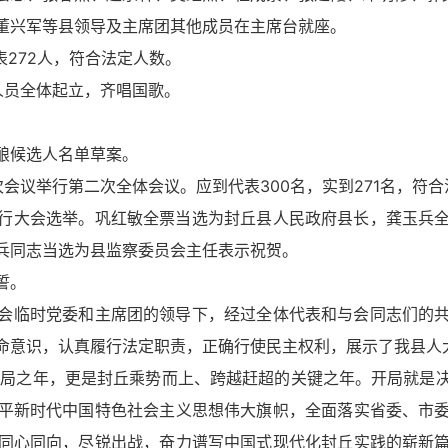
兴军等县领导及主席团其他成员在主席台就座。
272人，符合法定人数。
人员全体起立，齐唱国歌。
酿候选人名单草案。
议举行第二次全体会议。应到代表300名，实到271名，符合
大会选举。巩红敏全票当选为封丘县人民政府县长，龚玉兵全
兵同志当选为县监察委员会主任表示祝贺。
誓。
会临时党委和主席团的领导下，经过全体代表和与会同志们的
命意识，认真履行法定职责，正确行使民主权利，展示了我县人
划的开局之年，更是封丘乘势而上、跨越赶超的关键之年。开局就
平新时代中国特色社会主义思想伟大旗帜，全面落实省委、市
同心同向，尽锐出战，奋力谱写中国式现代化封丘实践的崭新