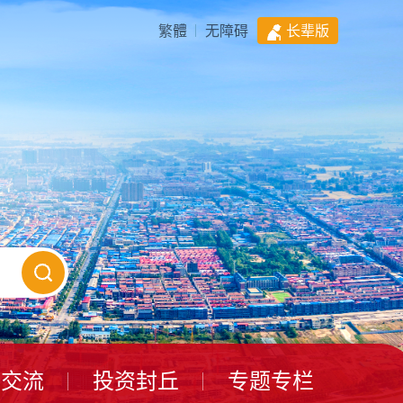
繁體
无障碍
长辈版
动交流
投资封丘
专题专栏