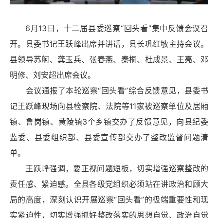
6月13日，十二届县委巡察“回头看”集中反馈会议召
开。县委书记王跃峰出席并讲话，县长巩红
敏主
持会议。
县领导苏舸、龚玉兵、张春燕、秦桐、杜成景、王亮、邓
明修、刘安超出席会议。
会议通报了本轮巡察“回头看”综合反馈意见，县委书
记王跃峰现场向县检察院、
法院
等11家被巡察单位及居厢
镇、鲁岗镇、黄陵镇3个乡镇交办了反馈意见，向县纪委
监委、县委组织部、县委宣传部交办了整改监督问题清
单。
王跃峰强调，要正视问题短板，切实增强巡察整改的
责任感、紧迫感。全县各级党组织必须站在讲政治和顾大
局的高度，深刻认识开展巡察“回头看”的极端重要性和现
实紧迫性，切实增强抓好整改落实的思想自觉、政治自觉