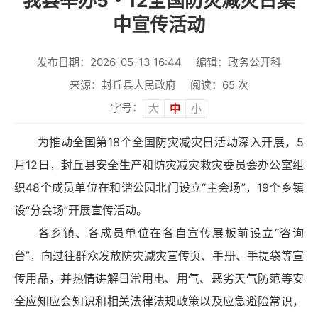
我县举办5・12全国防灾减灾日集
中宣传活动
发布日期：2026-05-13 16:44
编辑：政务公开科
来源：封丘县人民政府
阅读：
65
次
字号：
大
中
小
为推动全国第18个全国防灾减灾日活动深入开展，5
月12日，封丘县安全生产和防灾减灾救灾委员会办公室组
织48个成员单位在和谐公园北门设立“主会场”，19个乡镇
设“分会场”开展宣传活动。
各乡镇、各成员单位在各自宣传展板前设立“咨询
台”，向过往群众发放防灾减灾宣传页、手册、手提袋等宣
传用品，并热情讲解日常用电、用气、恶劣天气防范等安
全应知应会知识和相关法律法规政策以及应急避险常识，