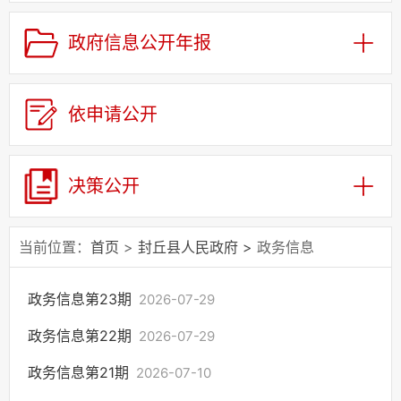
政府信息公开目录
权责清单
政府信息公开年报
财政预决算
政府会议
依申请公开
三定规定
公务员招考
许可/对外管理服务
决策公开
处罚强制信息
建议提案办理结果公示
当前位置：
首页
>
封丘县人民政府
>
政务信息
政府工作报告
政府集中采购
政务信息第23期
2026-07-29
政策解读
政务信息第22期
2026-07-29
农机补贴
政务信息第21期
2026-07-10
公共设施