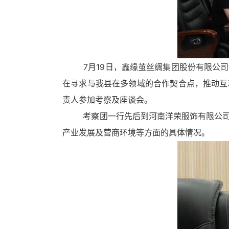
循
环
切
换
导
航
7月19日，鑫缘茧丝绸集团股份有限公司
区，
在寻求与我县在多领域的合作契合点，推动互
Alt+2
键
责人参加考察及座谈会。
循
考察团一行先后到河南洋荣服饰有限公司、
环
切
产业发展及营商环境等方面的具体情况。
换
视
窗
区，
Alt+3
键
循
环
切