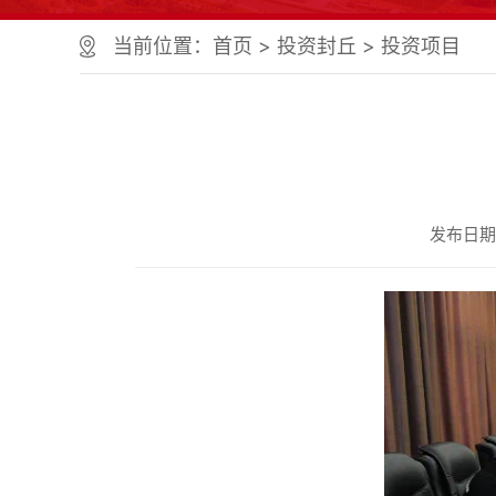
个
服
当前位置：
首页
>
投资封丘
>
投资项目
务
区、
1
个
正
文
区，
共
发布日期：2
计
9
个
区
域
组
成
您
可
以
Alt+1
键