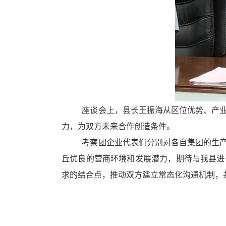
换
交
互
区，
Alt+5
键
循
环
切
换
座谈会上，县长王振海从区位优势、产业基
正
文
力，为双方未来合作创造条件。
区，
考察团企业代表们分别对各自集团的生产运
Alt+6
键
丘优良的营商环境和发展潜力，期待与我县进
循
求的结合点，推动双方建立常态化沟通机制，
环
切
换
服
务