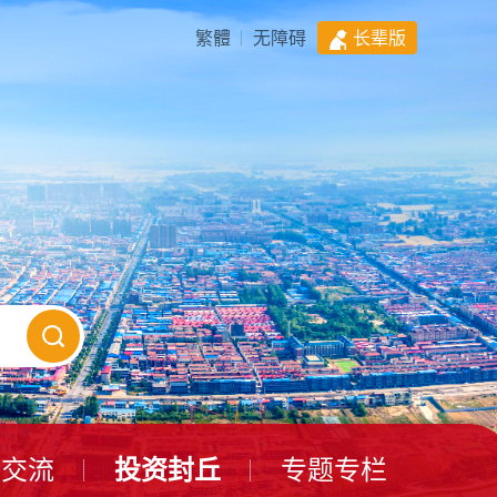
繁體
无障碍
长辈版
动交流
投资封丘
专题专栏