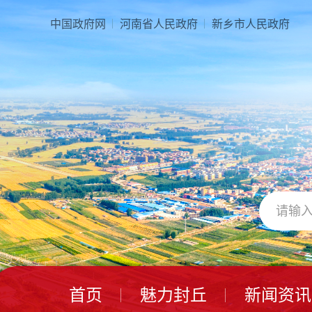
本
页
中国政府网
河南省人民政府
新乡市人民政府
面
是
由
2
个
导
航
区、
3
个
视
窗
区、
1
个
交
互
区、
首页
魅力封丘
新闻资讯
2