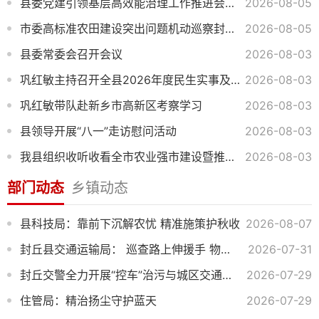
县委党建引领基层高效能治理工作推进会议召开
2026-08-05
市委高标准农田建设突出问题机动巡察封丘县情况反馈会议召开
2026-08-05
县委常委会召开会议
2026-08-03
巩红敏主持召开全县2026年度民生实事及项目建设工作推进会
2026-08-03
巩红敏带队赴新乡市高新区考察学习
2026-08-03
县领导开展“八一”走访慰问活动
2026-08-03
我县组织收听收看全市农业强市建设暨推进常态化帮扶持续巩固拓展脱贫攻坚成果工作会议
2026-08-03
部门动态
乡镇动态
县科技局：靠前下沉解农忧 精准施策护秋收
2026-08-07
封丘县交通运输局： 巡查路上伸援手 物归原主践初心
2026-07-31
封丘交警全力开展“控车”治污与城区交通疏导专项行动
2026-07-29
住管局：精治扬尘守护蓝天
2026-07-29