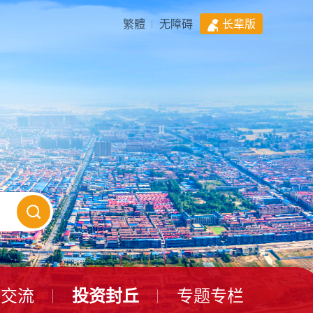
繁體
无障碍
长辈版
动交流
投资封丘
专题专栏