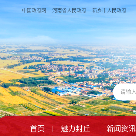
本
页
中国政府网
河南省人民政府
新乡市人民政府
面
是
由
2
个
导
航
区、
3
个
视
窗
区、
1
个
交
互
区、
首页
魅力封丘
新闻资讯
2