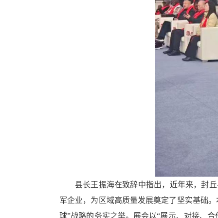
换
交
互
区，
Alt+5
键
循
环
切
换
正
文
区，
Alt+6
键
循
环
切
县长王振海在致辞中指出，近年来，封丘
换
服
军企业，为区域高质量发展奠定了坚实基础。
务
球”战略的务实之举。展会以“展示、对接、