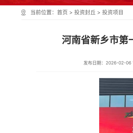
个
服
当前位置：
首页
>
投资封丘
>
投资项目
务
区、
1
个
河南省新乡市第
正
文
区，
共
发布日期：2026-02-06 1
计
9
个
区
域
组
成
您
可
以
Alt+1
键