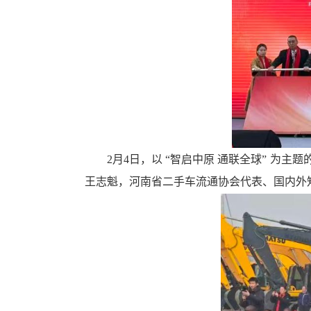
循
环
切
换
导
航
区，
Alt+2
键
循
环
2月4日，以 “智启中原 通联全球” 
切
王志魁，河南省二手车流通协会代表、国内外
换
视
窗
区，
Alt+3
键
循
环
切