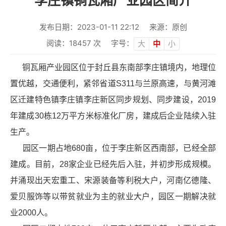
李庄镇铜瓦厢产业园区简介
发布日期：2023-01-11 22:12
来源：原创
阅读：
18457
次
字号：
大
中
小
铜瓦厢产业园区位于封丘县东南部李庄镇境内，地理位
置优越，交通便利，紧邻省道S311与兰原高速，与黄河滩
区迁建特色镇李庄镇李庄新区同步规划、同步建设，2019
年建成30栋12万
平方
米标准化厂房，建成后企业陆续入驻
生产。
园区一期占地680亩，位于李庄新区西南部，已经全部
建成。目前，28家企业已经先后入驻，并初步形成规模。
并涌现出天宏重工、宋源装备等利税大户，河南亿德隆、
爱贝服饰等以带贫就业为主的就业大户，园区一期解决就
业2000人。