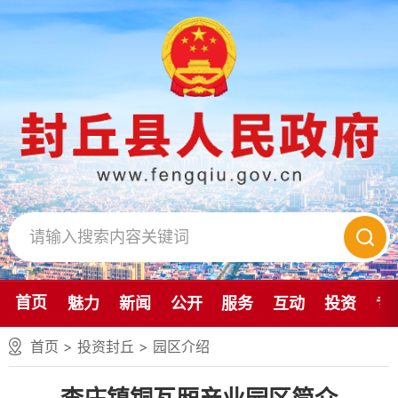
首页
魅力
新闻
公开
服务
互动
投资
专
首页
>
投资封丘
>
园区介绍