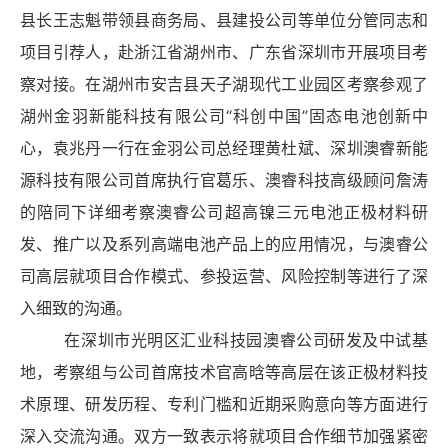
县长王志魁带领县商务局、县建投公司等单位分管同志和
项目引荐人，赴浙江省湖州市、广东省深圳市开展项目考
察对接。在湖州市安吉县天子湖现代工业园区考察参观了
湖州金羽新能科技有限公司“科创中国”固态电池创新中
心，袁兆丹一行在金羽公司总经理黄杜斌、深圳澳睿新能
源科技有限公司首席执行官葛乐、澳睿科技高级顾问詹涛
的陪同下详细考察澳睿公司超高镍三元电池正极材料研
发、推广以及系列高端电池产品上的应用情况，与澳睿公
司高层就项目合作模式、参投运营、风险控制等进行了深
入细致的沟通。
在深圳市光明区汇业科技园澳睿公司研发及中试基
地，考察组与公司首席技术官高晗等高层在该正极材料技
术原理、研发历程、专利门槛和近期采购意向等方面进行
深入交流沟通。双方一致表示将就项目合作细节加强紧密