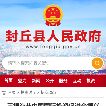
首页
魅力
新闻
公开
服务
互动
投资
专
首页
>
投资封丘
>
招商动态