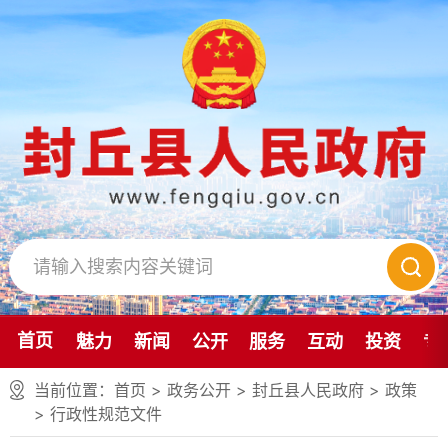
首页
魅力
新闻
公开
服务
互动
投资
专
当前位置：
首页
> 政务公开 > 封丘县人民政府
>
政策
>
行政性规范文件