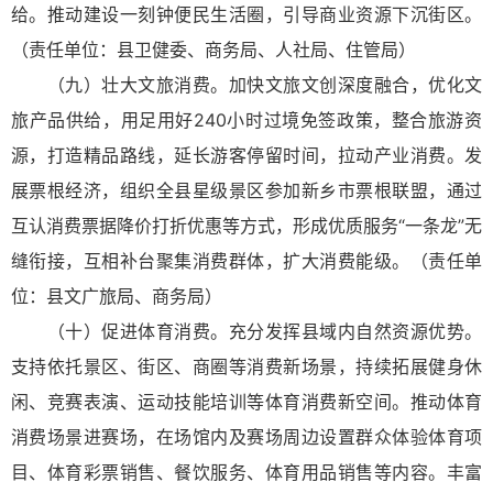
给。推动建设一刻钟便民生活圈，引导商业资源下沉街区。
（责任单位：县卫健委、商务局、人社局、住管局）
（九）壮大文旅消费。加快文旅文创深度融合，优化文
旅产品供给，用足用好240小时过境免签政策，整合旅游资
源，打造精品路线，延长游客停留时间，拉动产业消费。发
展票根经济，组织全县星级景区参加新乡市票根联盟，通过
互认消费票据降价打折优惠等方式，形成优质服务“一条龙”无
缝衔接，互相补台聚集消费群体，扩大消费能级。（责任单
位：县文广旅局、商务局）
（十）促进体育消费。充分发挥县域内自然资源优势。
支持依托景区、街区、商圈等消费新场景，持续拓展健身休
闲、竞赛表演、运动技能培训等体育消费新空间。推动体育
消费场景进赛场，在场馆内及赛场周边设置群众体验体育项
目、体育彩票销售、餐饮服务、体育用品销售等内容。丰富