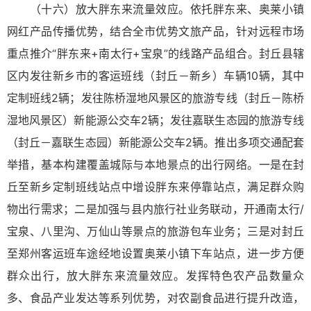
（十六）放大胖东来流量效应。依托胖东来、奥莱小镇
网红产品传播优势，结合全市优势文旅产品，针对远程市场
重点推介“胖东来+南太行+宝泉”的线路产品组合。封丘县辖
区内发往新乡市的客运班线（封丘－新乡）车辆10辆，其中
定制班线2辆；发往陈桥湿地风景区的旅游专线（封丘－陈桥
湿地风景区）新能源公交车2辆；发往嘉联生态园的旅游专线
（封丘－嘉联生态园）新能源公交车2辆。推出多项交通配套
举措，基本构建覆盖城际与本地景点的出行网络。一是在封
丘至新乡定制班线站点中增设胖东来停靠站点，满足群众购
物出行需求；二是加强与县内旅行社业务联动，开通南太行/
宝泉、八里沟、万仙山等景点的旅游包车业务；三是对封丘
至郑州客运班车途经地设置奥莱小镇下车站点，进一步方便
群众出行，放大胖东来流量效应。发挥特色农产品数量众
多、食品产业发达等系列优势，对农副食品进行提升改造，