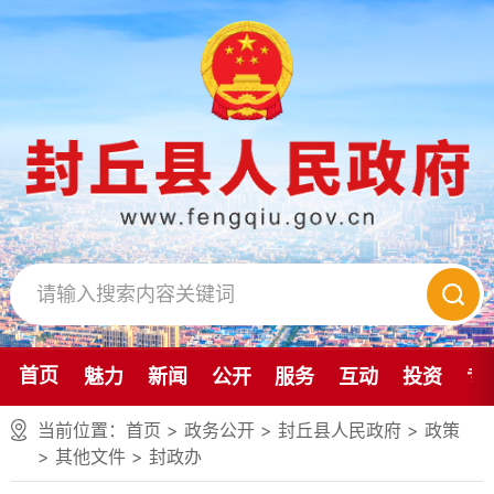
首页
魅力
新闻
公开
服务
互动
投资
专
当前位置：
首页
> 政务公开 > 封丘县人民政府
>
政策
>
其他文件
>
封政办