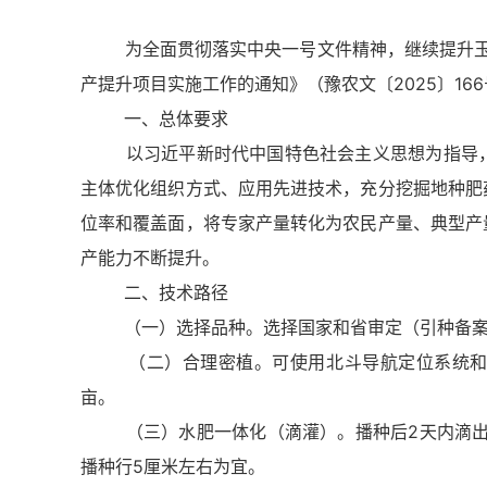
换
交
为全面贯彻落实中央一号文件精神，继续提升玉米
互
区，
产提升项目实施工作的通知》（豫农文〔2025〕1
Alt+5
一、总体要求
键
循
以习近平新时代中国特色社会主义思想为指导，围
环
主体优化组织方式、应用先进技术，充分挖掘地种肥
切
换
位率和覆盖面，将专家产量转化为农民产量、典型产
正
产能力不断提升。
文
区，
二、技术路径
Alt+6
（一）选择品种。选择国家和省审定（引种备案
键
循
（二）合理密植。可使用北斗导航定位系统和精量
环
亩。
切
换
（三）水肥一体化（滴灌）。播种后2天内滴出苗水，
服
播种行5厘米左右为宜。
务