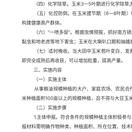
区
（四）化学除草。玉米3—5叶期进行化学除草,推
（五）化控防倒。在玉米拔节期（6—8叶期）叶
构建健康高产群体。
（六）“一喷多促”。根据虫情预报，抓好南方锈
黏虫和地老虎等地下害虫；玉米在大喇叭口期和抽雄
（七）适时晚收。当大田中玉米苞叶变白、发黄时
即完全成熟后再收获，可以增加粒重，提高产量。
三、实施内容
（一）实施主体
从事粮油规模种植的大户、家庭农场、农民合作社
米种植面积100亩以上的规模种植，且不得与大豆玉
（二）实施步骤
1.主体申报。符合条件的规模种植主体积极参与、
报材料需明确作物种类、种植面积、所在位置、技术