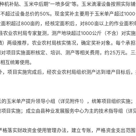
种机补贴、玉米中后期“一喷多促”等。玉米滴灌设备按照实际
超过设备总价的50%。现金奖补主要用于玉米单产超过100
积超过800亩的，经核定面积后，对800亩以上的作业面积
农业农村局专家复测，测产地块超过1000公斤（不含）对实
镇）两级推荐，农业农村局核实情况，确定奖补对象。每个承担
司对项目实施面积核定、培训、测产等相关费用，约25万元。
可相互统筹使用。
项目实施完成后，经农业农村局组织测产达到增产目标后，
玉米单产提升领导小组（详见附件1），统筹项目组织实施；
进项目实施；成立由县种业发展服务中心为主的技术指导组（详
落实财政资金使用管理办法，建立专账，严格资金支出范围