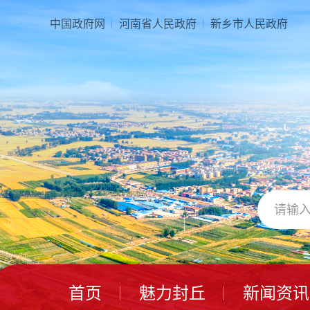
本
页
中国政府网
河南省人民政府
新乡市人民政府
面
是
由
2
个
导
航
区、
3
个
视
窗
区、
1
个
交
互
区、
首页
魅力封丘
新闻资讯
2