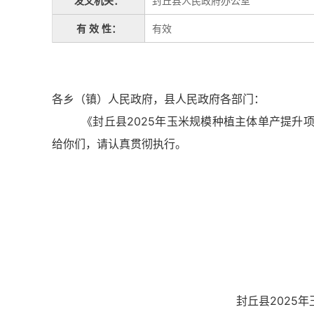
发文机关：
封丘县人民政府办公室
循
环
有 效 性：
有效
切
换
导
航
各乡（镇）人民政府，县人民政府各部门：
区，
Alt+2
《封丘县2025年玉米规模种植主体单产提升项目实
键
给你们，请认真贯彻执行。
循
环
切
换
视
窗
区，
Alt+3
键
循
环
封丘县2025
切