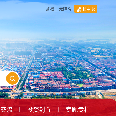
繁體
无障碍
长辈版
动交流
投资封丘
专题专栏