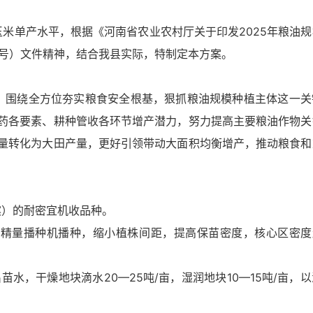
单产水平，根据《河南省农业农村厅关于印发2025年粮油规
66号）文件精神，结合我县实际，特制定本方案。
绕全方位夯实粮食安全根基，狠抓粮油规模种植主体这一关
药各要素、耕种管收各环节增产潜力，努力提高主要粮油作物关
量转化为大田产量，更好引领带动大面积均衡增产，推动粮食和
）的耐密宜机收品种。
播种机播种，缩小植株间距，提高保苗密度，核心区密度超过
干燥地块滴水20—25吨/亩，湿润地块10—15吨/亩，