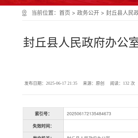
个
服
当前位置：
首页
> 政务公开 > 封丘县人民
务
区、
1
个
封丘县人民政府办公室
正
文
区，
共
计
9
个
发布日期：2025-06-17 21:35
来源：原创
阅读：
132
次
区
域
组
成
您
索引号：
202506172135484673
可
以
失效时间：
Alt+1
键