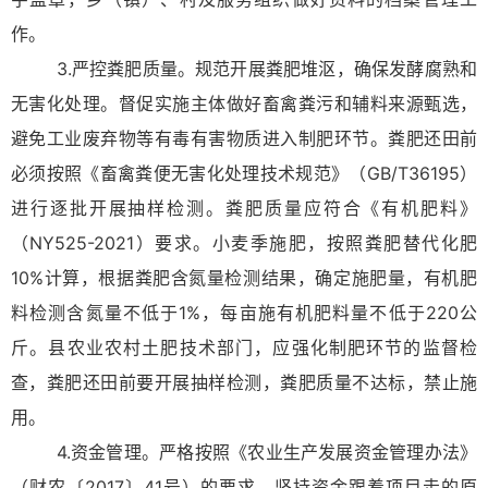
作。
3.严控粪肥质量。规范开展粪肥堆沤，确保发酵腐熟和
无害化处理。督促实施主体做好畜禽粪污和辅料来源甄选，
避免工业废弃物等有毒有害物质进入制肥环节。粪肥还田前
必须按照《畜禽粪便无害化处理技术规范》（GB/T36195）
进行逐批开展抽样检测。粪肥质量应符合《有机肥料》
（NY525-2021）要求。小麦季施肥，按照粪肥替代化肥
10%计算，根据粪肥含氮量检测结果，确定施肥量，有机肥
料检测含氮量不低于1%，每亩施有机肥料量不低于220公
斤。县农业农村土肥技术部门，应强化制肥环节的监督检
查，粪肥还田前要开展抽样检测，粪肥质量不达标，禁止施
用。
4.资金管理。严格按照《农业生产发展资金管理办法》
（财农〔2017〕41号）的要求，坚持资金跟着项目走的原