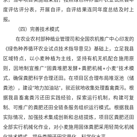
度评估评分表，开展自评，自评结果连同年度总结及时上
报。
（四）完善技术模式
在农业农村部种植业管理司和全国农机推广中心印发的
《绿色种养循环农业试点技术指导意见》基础上，立足我县
区域特点，以小麦种植为主线，坚持有机无机配合施用原
则，因地制宜推广“固粪堆肥发酵+粪肥机械+小麦”技术模
式，确保粪肥科学合理还田。在项目区合理布局堆沤池（储
粪池），建设“地力加油站”，就近就地收集处理畜禽粪污。根
据我县畜禽粪污还田实践经验，探索运行机制，构建可复
制、可推广的粪肥还田全链条服务组织运行模式。根据我县
实际情况，加强技术集成创新和总结提炼，项目区粪肥还田
全部实行机械化作业，对小麦施用固体粪肥采用轻简化机械
化技术模式，提升粪肥还田定量化、科学化水平。