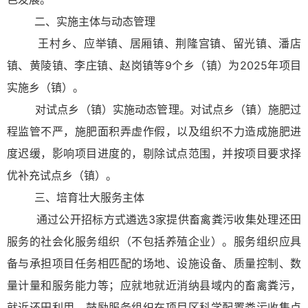
二、实施主体与动态管理
王村乡、应举镇、居厢镇、荆隆宫镇、留光镇、潘店
镇、黄陵镇、李庄镇、赵岗镇等9个乡（镇）为2025年项目
实施乡（镇）。
对试点乡（镇）实施动态管理。对试点乡（镇）施肥过
程监管不严，施肥面积弄虚作假，以及组织不力造成施肥进
度迟缓，影响项目进度的，剔除试点范围，并按项目要求择
优补充试点乡（镇）。
三、培育壮大服务主体
通过公开招标方式遴选3家提供畜禽粪污收集处理还田
服务的社会化服务组织（不包括养殖企业）。服务组织应具
备与承担项目任务相匹配的场地、设施设备、质量控制、数
量计量和服务能力等；应就地就近消纳县域内的畜禽粪污，
就近还田利用。鼓励服务组织在项目区科学配置粪污收集点