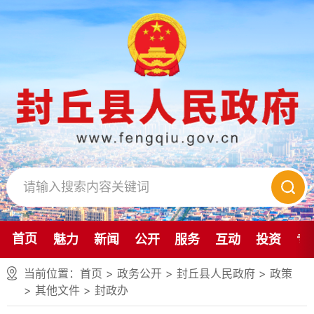
首页
魅力
新闻
公开
服务
互动
投资
专
当前位置：
首页
> 政务公开 > 封丘县人民政府
>
政策
>
其他文件
>
封政办