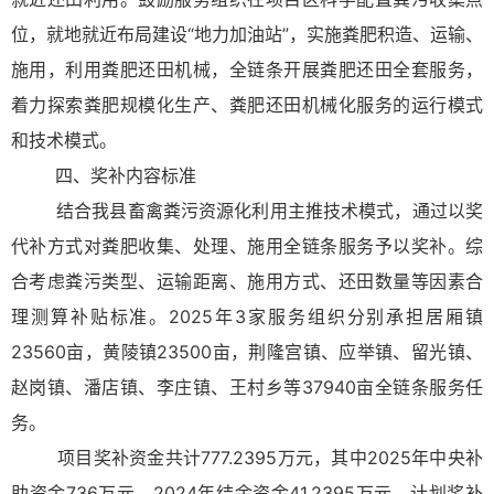
位，就地就近布局建设“地力加油站”，实施粪肥积造、运输、
施用，利用粪肥还田机械，全链条开展粪肥还田全套服务，
着力探索粪肥规模化生产、粪肥还田机械化服务的运行模式
和技术模式。
四、奖补内容标准
结合我县畜禽粪污资源化利用主推技术模式，通过以奖
代补方式对粪肥收集、处理、施用全链条服务予以奖补。综
合考虑粪污类型、运输距离、施用方式、还田数量等因素合
理测算补贴标准。2025年3家服务组织分别承担居厢镇
23560亩，黄陵镇23500亩，荆隆宫镇、应举镇、留光镇、
赵岗镇、潘店镇、李庄镇、王村乡等37940亩全链条服务任
务。
项目奖补资金共计777.2395万元，其中2025年中央补
助资金736万元，2024年结余资金41.2395万元。计划奖补