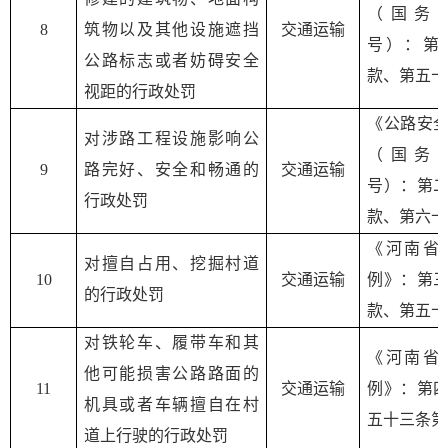
（国务
8
筑物以及其他设施遮挡
交通运输
号）：第
公路标志或者妨碍安全
款、第五十
视距的行政处罚
《公路安
对涉路工程设施影响公
（国务
9
路完好、安全和畅通的
交通运输
号）：第
行政处罚
款、第六十
《河南省
对擅自占用、挖掘村道
10
交通运输
例》：第
的行政处罚
款、第五十
对铁轮车、履带车和其
《河南省
他可能损害公路路面的
11
交通运输
例》：第
机具或者车辆擅自在村
五十三条第
道上行驶的行政处罚