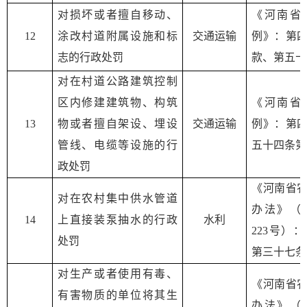
对损坏或者擅自移动、
《河南省
12
涂改村道附属设施和标
交通运输
例》：第
志的行政处罚
款、第五十
对在村道公路建筑控制
区内修建建筑物、构筑
《河南省
13
物或者擅自架设、埋设
交通运输
例》：第
管线、电缆等设施的行
五十四条第
政处罚
《河南省
对在农村集中供水管道
办法》（
14
上直接装泵抽水的行政
水利
223号）
处罚
第三十七条
对生产或者使用有毒、
《河南省
有害物质的单位将其生
办法》（