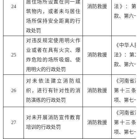
居住场所设置在同一建
2
4
消防救援
法》：第
筑物内，或者未与居住
款、第六十
场所保持安全距离的行
政处罚
对违反规定使用明火作
《中华人
业或者在具有火灾、爆
2
5
消防救援
法》：第
炸危险的场所吸烟、使
款、第六十
用明火的行政处罚
对未依法建立消防组
《河南省
2
6
织，进行有针对性的消
消防救援
第十三条
防演练的行政处罚
项、第七十
《河南省
对未开展消防宣传教育
2
7
消防救援
第十三条
培训的行政处罚
项、第七十