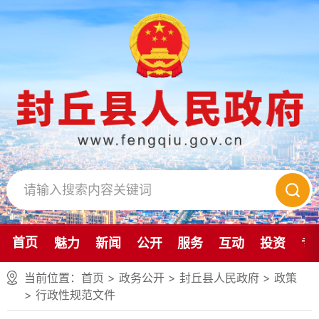
首页
魅力
新闻
公开
服务
互动
投资
专
当前位置：
首页
> 政务公开 > 封丘县人民政府
>
政策
>
行政性规范文件