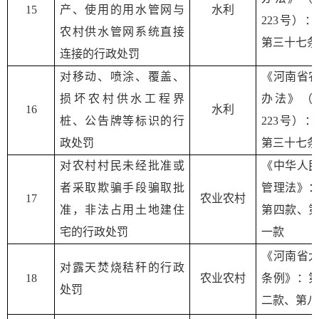
15
产、使用的用水管网与
水利
223号）
农村供水管网系统直接
第三十七条
连接的行政处罚
对移动、喷涂、覆盖、
《河南省
损坏农村供水工程界
办法》（
16
水利
桩、公告牌等标识的行
223号）
政处罚
第三十七条
对农村村民未经批准或
《中华人
者采取欺骗手段骗取批
管理法》
1
7
农业农村
准，非法占用土地建住
第四款、
宅的行政处罚
一款
《河南省
对露天焚烧秸秆的行政
1
8
农业农村
条例》：
处罚
二款、第八