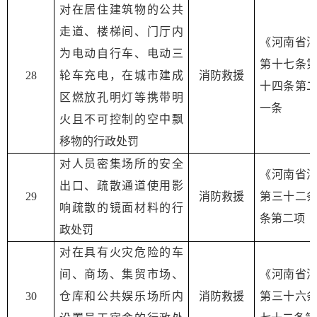
对在居住建筑物的公共
走道、楼梯间、门厅内
《河南省
为电动自行车、电动三
第十七条
2
8
轮车充电，在城市建成
消防救援
十四条第
区燃放孔明灯等携带明
一条
火且不可控制的空中飘
移物的行政处罚
对人员密集场所的安全
《河南省
出口、疏散通道使用影
29
消防救援
第三十二
响疏散的镜面材料的行
条第二项
政处罚
对在具有火灾危险的车
间、商场、集贸市场、
《河南省
30
仓库和公共娱乐场所内
消防救援
第三十六