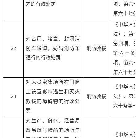
为的行政处罚
项、第六
第六十七条
《中华人
法》：第
对占用、堵塞、封闭消
第四项、
2
2
防车通道，妨碍消防车
消防救援
第六十条
通行的行政处罚
项、第六
第六十七条
对人员密集场所在门窗
《中华人
上设置影响逃生和灭火
2
3
消防救援
法》：第
救援的障碍物的行政处
六十条第一
罚
对生产、储存、经营易
燃易爆危险品的场所与
《中华人