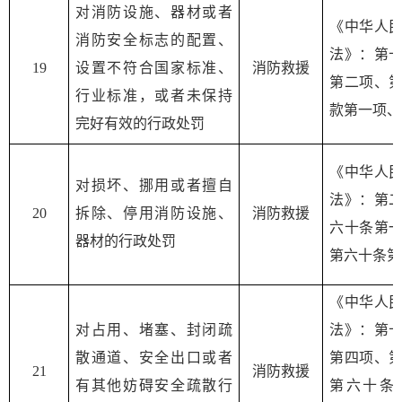
对消防设施、器材或者
《中华人
消防安全标志的配置、
法》：第
19
设置不符合国家标准、
消防救援
第二项、
行业标准，或者未保持
款第一项、
完好有效的行政处罚
《中华人
对损坏、挪用或者擅自
法》：第
20
拆除、停用消防设施、
消防救援
六十条第
器材的行政处罚
第六十条第
《中华人
对占用、堵塞、封闭疏
法》：第
散通道、安全出口或者
第四项、
2
1
消防救援
有其他妨碍安全疏散行
第六十条