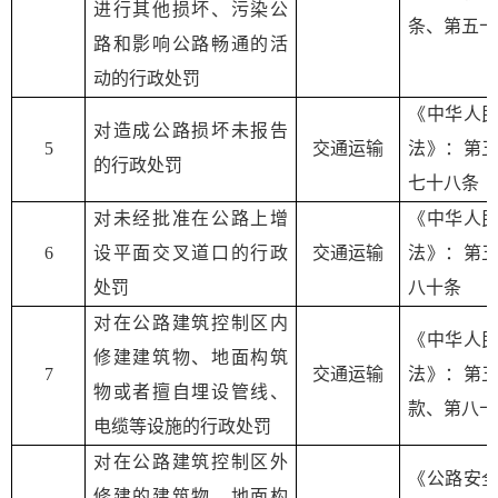
进行其他损坏、污染公
条、第五十
路和影响公路畅通的活
动的行政处罚
《中华人
对造成公路损坏未报告
5
交通运输
法》：第
的行政处罚
七十八条
对未经批准在公路上增
《中华人
6
设平面交叉道口的行政
交通运输
法》：第
处罚
八十条
对在公路建筑控制区内
《中华人
修建建筑物、地面构筑
7
交通运输
法》：第
物或者擅自埋设管线、
款、第八十
电缆等设施的行政处罚
对在公路建筑控制区外
《公路安
修建的建筑物、地面构