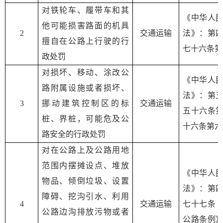
对铁轮车、履带车和其
《中华人
他可能损害路面的机具
2
交通运输
法》：第
擅自在公路上行驶的行
七十六条第
政处罚
对损坏、移动、涂改公
《中华人
路附属设施或者损坏、
法》：第
3
挪动建筑控制区的标
交通运输
五十六条
桩、界桩，可能危及公
十六条第六
路安全的行政处罚
对在公路上及公路用地
范围内摆摊设点、堆放
《中华人
物品、倾倒垃圾、设置
法》：第
障碍、挖沟引水、利用
4
交通运输
七十七条
公路边沟排放污物或者
公路条例