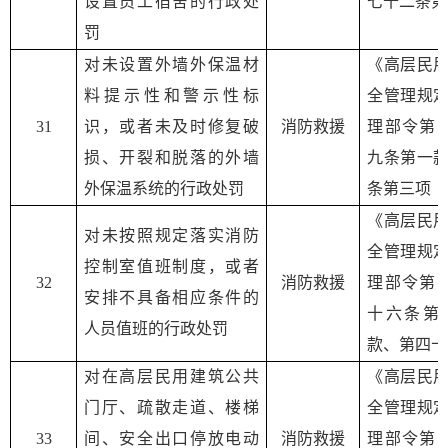
设置员工宿舍的行政处
七十二条第
罚
对未设置外墙外保温材
《高层民
料提示性和警示性标
全管理规
3
1
识，或者未及时修复破
消防救援
理部令第
损、开裂和脱落的外墙
九条第一
外保温系统的行政处罚
条第三项
《高层民
对未按照规定落实消防
全管理规
控制室值班制度，或者
3
2
消防救援
理部令第
安排不具备相应条件的
十六条第
人员值班的行政处罚
款、第四十
对在高层民用建筑公共
《高层民
门厅、疏散走道、楼梯
全管理规
3
3
间、安全出口停放电动
消防救援
理部令第