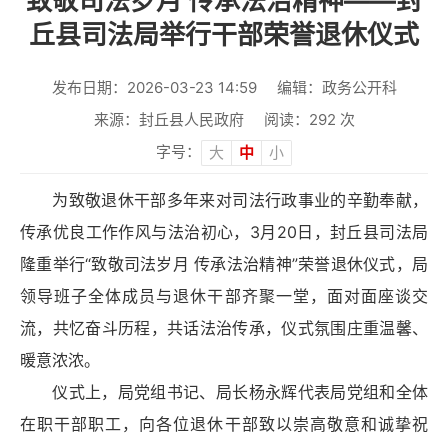
致敬司法岁月 传承法治精神——封
丘县司法局举行干部荣誉退休仪式
发布日期：2026-03-23 14:59
编辑：政务公开科
来源：封丘县人民政府
阅读：
292
次
字号：
大
中
小
为致敬退休干部多年来对司法行政事业的辛勤奉献，
传承优良工作作风与法治初心，3月20日，封丘县司法局
隆重举行“致敬司法岁月 传承法治精神”荣誉退休仪式，局
领导班子全体成员与退休干部齐聚一堂，面对面座谈交
流，共忆奋斗历程，共话法治传承，仪式氛围庄重温馨、
暖意浓浓。
仪式上，局党组书记、局长杨永辉代表局党组和全体
在职干部职工，向各位退休干部致以崇高敬意和诚挚祝