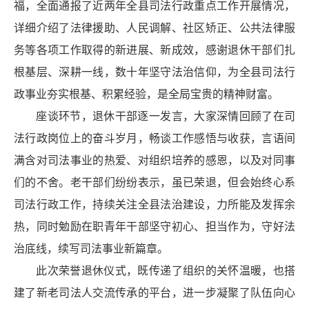
福，全面通报了近两年全县司法行政重点工作开展情况，
详细介绍了法律援助、人民调解、社区矫正、公共法律服
务等各项工作取得的新进展、新成效，感谢退休干部们扎
根基层、深耕一线，数十年坚守法治信仰，为全县司法行
政事业夯实根基、积累经验，是全局宝贵的精神财富。
座谈环节，退休干部逐一发言，大家深情回顾了在司
法行政岗位上的奋斗岁月，畅谈工作感悟与收获，言语间
满含对司法事业的热爱、对组织培养的感恩，以及对同事
们的不舍。老干部们纷纷表示，虽已荣退，但会始终心系
司法行政工作，持续关注全县法治建设，力所能及发挥余
热，同时勉励在职青年干部坚守初心、担当作为，守好法
治底线，续写司法事业新篇章。
此次荣誉退休仪式，既传递了组织的关怀温暖，也搭
建了新老司法人交流传承的平台，进一步凝聚了队伍向心