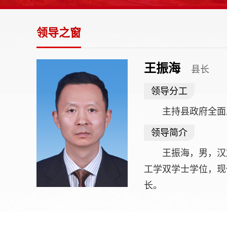
个
服
务
领导之窗
区，
共
计
王振海
17
县长
个
区
领导分工
域
组
主持县政府全面
成
您
领导简介
可
以
王振海，男，汉
Alt+1
工学双学士学位，现
键
循
长。
环
切
换
导