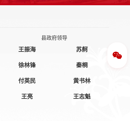
县政府领导
王振海
苏舸
徐林锋
秦桐
付英民
黄书林
王亮
王志魁