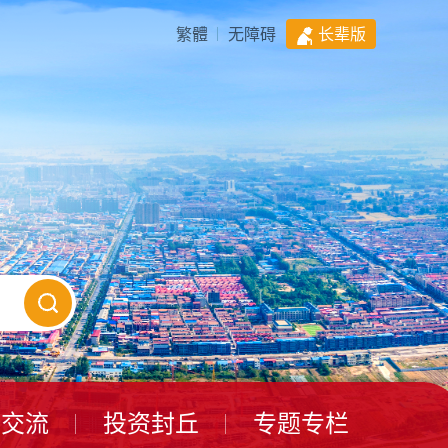
繁體
无障碍
长辈版
动交流
投资封丘
专题专栏