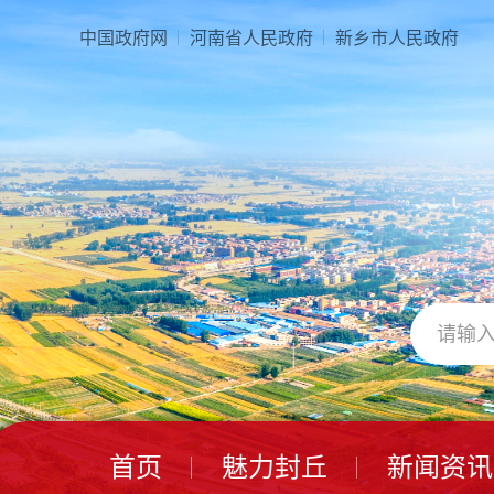
本
页
中国政府网
河南省人民政府
新乡市人民政府
面
是
由
1
个
导
航
区、
13
个
视
窗
区、
1
个
交
互
区、
首页
魅力封丘
新闻资讯
2