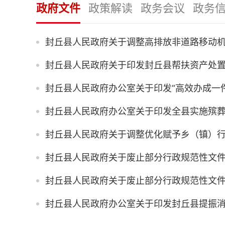
政府文件
政策解读
政务会议
政务
航
区，
Alt+2
键
封丘县人民政府关于调整高排放非道路移动
循
环
封丘县人民政府关于印发封丘县帮扶资产处
切
换
视
窗
区，
Alt+3
封丘县人民政府关于调整优化赋予乡（镇）
键
循
环
封丘县人民政府关于废止部分行政规范性文
切
换
封丘县人民政府关于废止部分行政规范性文
交
互
封丘县人民政府办公室关于印发封丘县提振
区，
Alt+6