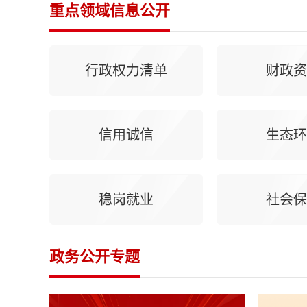
键
重点领域信息公开
循
环
切
换
行政权力清单
财政资
服
务
区
信用诚信
生态环
稳岗就业
社会保
政务公开专题