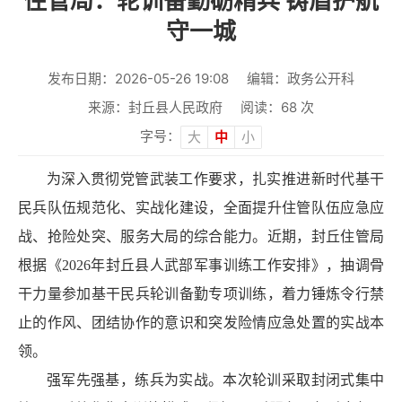
住管局：轮训备勤砺精兵 铸盾护航
守一城
发布日期：2026-05-26 19:08
编辑：政务公开科
来源：封丘县人民政府
阅读：
68
次
字号：
大
中
小
为深入贯彻党管武装工作要求，扎实推进新时代基干
民兵队伍规范化、实战化建设，全面提升住管队伍应急应
战、抢险处突、服务大局的综合能力。近期，封丘住管局
根据《2026年封丘县人武部军事训练工作安排》，抽调骨
干力量参加基干民兵轮训备勤专项训练，着力锤炼令行禁
止的作风、团结协作的意识和突发险情应急处置的实战本
领。
强军先强基，练兵为实战。本次轮训采取封闭式集中