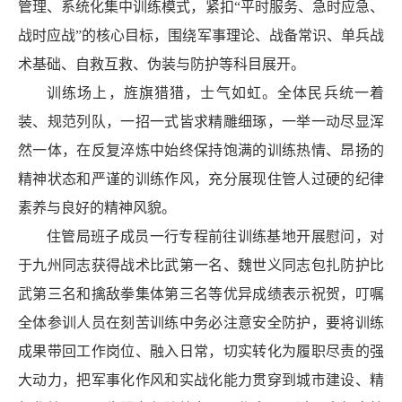
管理、系统化集中训练模式，紧扣“平时服务、急时应急、
战时应战”的核心目标，围绕军事理论、战备常识、单兵战
术基础、自救互救、伪装与防护等科目展开。
训练场上，旌旗猎猎，士气如虹。全体民兵统一着
装、规范列队，一招一式皆求精雕细琢，一举一动尽显浑
然一体，在反复淬炼中始终保持饱满的训练热情、昂扬的
精神状态和严谨的训练作风，充分展现住管人过硬的纪律
素养与良好的精神风貌。
住管局班子成员一行专程前往训练基地开展慰问，对
于九州同志获得战术比武第一名、魏世义同志包扎防护比
武第三名和擒敌拳集体第三名等优异成绩表示祝贺，叮嘱
全体参训人员在刻苦训练中务必注意安全防护，要将训练
成果带回工作岗位、融入日常，切实转化为履职尽责的强
大动力，把军事化作风和实战化能力贯穿到城市建设、精