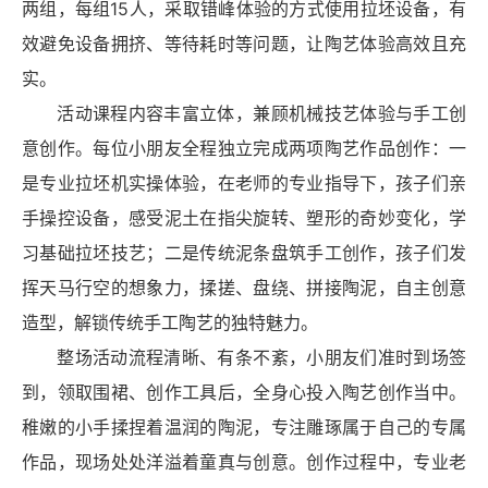
两组，每组15人，采取错峰体验的方式使用拉坯设备，有
效避免设备拥挤、等待耗时等问题，让陶艺体验高效且充
实。
活动课程内容丰富立体，兼顾机械技艺体验与手工创
意创作。每位小朋友全程独立完成两项陶艺作品创作：一
是专业拉坯机实操体验，在老师的专业指导下，孩子们亲
手操控设备，感受泥土在指尖旋转、塑形的奇妙变化，学
习基础拉坯技艺；二是传统泥条盘筑手工创作，孩子们发
挥天马行空的想象力，揉搓、盘绕、拼接陶泥，自主创意
造型，解锁传统手工陶艺的独特魅力。
整场活动流程清晰、有条不紊，小朋友们准时到场签
到，领取围裙、创作工具后，全身心投入陶艺创作当中。
稚嫩的小手揉捏着温润的陶泥，专注雕琢属于自己的专属
作品，现场处处洋溢着童真与创意。创作过程中，专业老