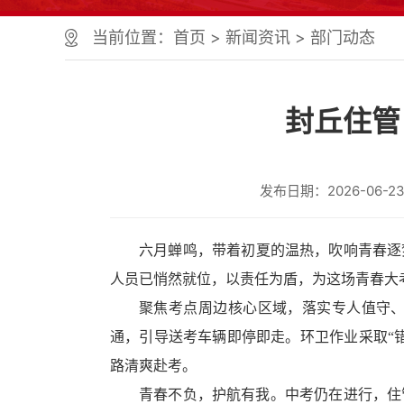
个
服
当前位置：
首页
>
新闻资讯
>
部门动态
务
区、
1
个
封丘住管
正
文
区，
共
发布日期：2026-06-23 
计
9
个
区
六月蝉鸣，带着初夏的温热，吹响青春逐
域
人员已悄然就位，以责任为盾，为这场青春大
组
成
聚焦考点周边核心区域，落实专人值守
您
通，引导送考车辆即停即走。环卫作业采取“
可
以
路清爽赴考。
Alt+1
青春不负，护航有我。中考仍在进行，住
键