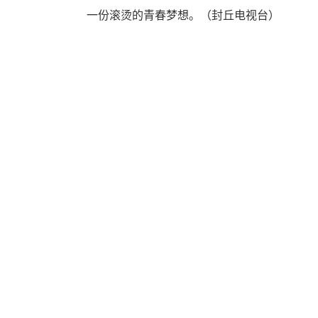
循
一份滚烫的青春梦想。（封丘电视台）
环
切
换
导
航
区，
Alt+2
键
循
环
切
换
视
窗
区，
Alt+3
键
循
环
切