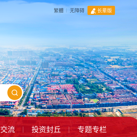
繁體
无障碍
长辈版
动交流
投资封丘
专题专栏