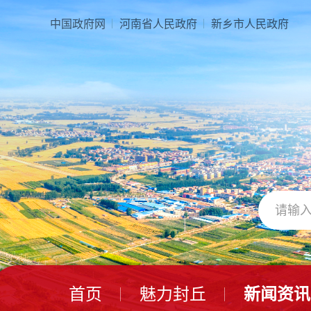
本
页
中国政府网
河南省人民政府
新乡市人民政府
面
是
由
2
个
导
航
区、
3
个
视
窗
区、
1
个
交
互
区、
首页
魅力封丘
新闻资讯
2