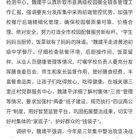
检测中心，魏建平认真听取市县两级校园餐全链条管理工
作汇报，强调要充分发挥集中采购前端管控优势，加强学
校餐厅后端精细化管理，确保校园餐质量可靠、价格合
理、绝对安全，努力打造全市校园配餐服务新标杆。“学生
妈妈当厨师，饭菜就有了妈妈的味道。”魏建平走进黄池初
级中学餐厅，仔细检查就餐环境、后厨操作间、饭菜留
样、从业人员健康管理等情况，叮嘱学校负责人要充分发
挥膳食委员会、师生和家长监督作用，管好膳食经费，丰
富餐食品类，让孩子们吃得放心、吃得健康。在城关镇三
里庄村党群服务中心，魏建平详细了解村集体“三资”管理
等情况，要求加强村“两委”班子建设，规范执行“四议两公
开”制度，用好智慧监管平台，巩固拓展整治成果，切实守
好村集体的“家底子”、护好群众的“钱袋子”。
调研中，魏建平强调，今年是三年集中整治攻坚决战