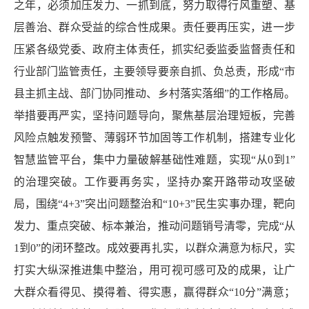
之年，必须加压发力、一抓到底，努力取得行风重塑、基
层善治、群众受益的综合性成果。责任要再压实，进一步
压紧各级党委、政府主体责任，抓实纪委监委监督责任和
行业部门监管责任，主要领导要亲自抓、负总责，形成“市
县主抓主战、部门协同推动、乡村落实落细”的工作格局。
举措要再严实，坚持问题导向，聚焦基层治理短板，完善
风险点触发预警、薄弱环节加固等工作机制，搭建专业化
智慧监管平台，集中力量破解基础性难题，实现“从0到1”
的治理突破。工作要再务实，坚持办案开路带动攻坚破
局，围绕“4+3”突出问题整治和“10+3”民生实事办理，靶向
发力、重点突破、标本兼治，推动问题销号清零，完成“从
1到0”的闭环整改。成效要再扎实，以群众满意为标尺，实
打实大纵深推进集中整治，用可视可感可及的成果，让广
大群众看得见、摸得着、得实惠，赢得群众“10分”满意；