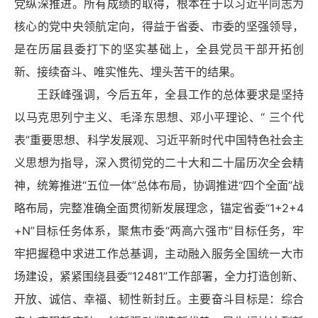
党纵深推进。所有成绩的取得，根本在于以习近平同志为
核心的党中央领航定向，得益于省委、市委的坚强领导，
是在历届县委打下的坚实基础上，全县党员干部开拓创
新、接续奋斗、唯实惟先、埋头苦干的结果。
王跃峰强调，今后五年，全县工作的总体要求是坚持
以马克思列宁主义、毛泽东思想、邓小平理论、“ 三个代
表”重要思想、科学发展观、习近平新时代中国特色社会主
义思想为指导，深入贯彻党的二十大和二十届历次全会精
神，统筹推进“五位一体”总体布局，协调推进“四个全面”战
略布局，完整准确全面贯彻新发展理念，锚定省委“1+2+4
+N”目标任务体系，聚焦市委“两高六强市”目标任务，牢
牢把握稳中求进工作总基调，主动融入服务全国统一大市
场建设，紧紧围绕县委“12481”工作部署，全力打造创新、
开放、诚信、幸福、韧性新封丘。主要奋斗目标是：综合