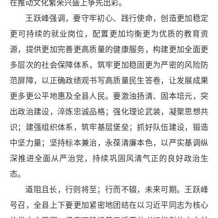
在推动文化繁荣兴盛上争先出彩。
王跃峰强调，要守牢初心、践行使命，创造更加稳定
更可持续的就业岗位，配置更加均衡更为优质的教育资
源，提供更加完善更高质量的健康服务，构建更加全面更
多层次的社会保障体系，筑牢更加稳固更为严密的风险防
范屏障，以正确政绩观书写高质量民生答卷，让发展成果
更多更公平地惠及全县人民。要激浊扬清、固本培元，突
出政治建设，淬炼忠诚品格；强化理论武装，凝聚思想共
识；建强组织体系，筑牢基层堡垒；抓好队伍建设，锻造
中坚力量；坚持标本兼治，永葆清廉本色，以严实基调纵
深推进全面从严治党，持续巩固风清气正的良好政治生
态。
道阻且长，行则将至；行而不辍，未来可期。王跃峰
号召，全县上下要更加紧密地团结在以习近平同志为核心