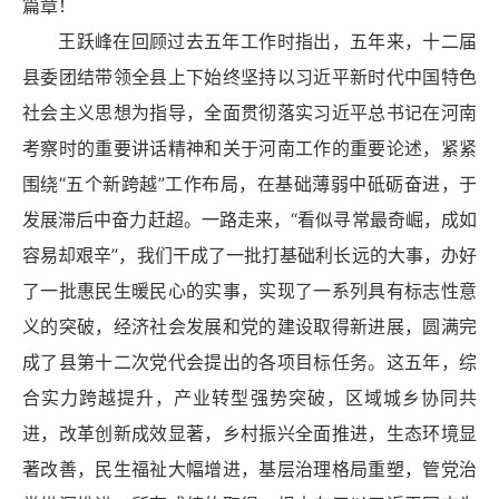
篇章！
王跃峰在回顾过去五年工作时指出，五年来，十二届
县委团结带领全县上下始终坚持以习近平新时代中国特色
社会主义思想为指导，全面贯彻落实习近平
总书记
在河南
考察时的重要讲话精神和关于河南工作的重要论述，紧紧
围绕“五个新跨越”工作布局，在基础薄弱中砥砺奋进，于
发展滞后中奋力赶超。一路走来，“看似寻常最奇崛，成如
容易却艰辛”，我们干成了一批打基础利长远的大事，办好
了一批惠民生暖民心的实事，实现了一系列具有标志性意
义的突破，经济社会发展和党的建设取得新进展，圆满完
成了县第十二次党代会提出的各项目标任务。这五年，综
合实力跨越提升，产业转型强势突破，区域城乡协同共
进，改革创新成效显著，乡村振兴全面推进，生态环境显
著改善，民生福祉大幅增进，基层治理格局重塑，管党治