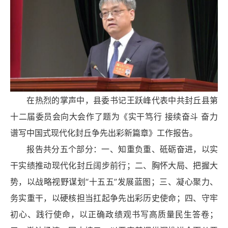
在热烈的掌声中，县委书记王跃峰代表中共封丘县第
十二届委员会向大会作了题为《实干笃行 接续奋斗 奋力
谱写中国式现代化封丘争先出彩新篇章》工作报告。
报告共分五个部分：一、知重负重、砥砺奋进，以实
干实绩推动现代化封丘阔步前行；二、胸怀大局、把握大
势，以战略视野谋划“十五五”发展蓝图；三、凝心聚力、
务实重干，以硬核担当扛起争先出彩历史使命；四、守牢
初心、践行使命，以正确政绩观书写高质量民生答卷；