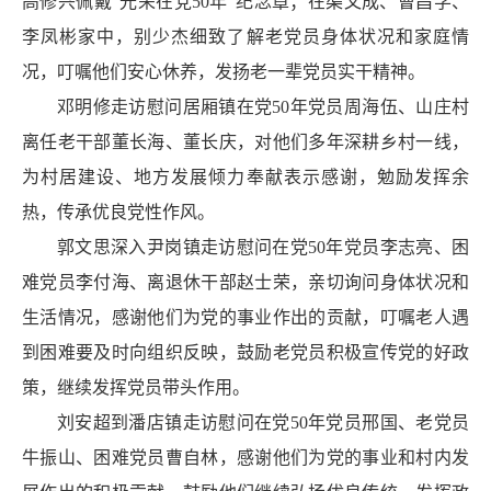
高修兴佩戴“光荣在党50年”纪念章；在渠文成、曹昌学、
李凤彬家中，别少杰细致了解老党员身体状况和家庭情
况，叮嘱他们安心休养，发扬老一辈党员实干精神。
邓明修走访慰问居厢镇在党50年党员周海伍、山庄村
离任老干部董长海、董长庆，对他们多年深耕乡村一线，
为村居建设、地方发展倾力奉献表示感谢，勉励发挥余
热，传承优良党性作风。
郭文思深入尹岗镇走访慰问在党50年党员李志亮、困
难党员李付海、离退休干部赵士荣，亲切询问身体状况和
生活情况，感谢他们为党的事业作出的贡献，叮嘱老人遇
到困难要及时向组织反映，鼓励老党员积极宣传党的好政
策，继续发挥党员带头作用。
刘安超到潘店镇走访慰问在党50年党员邢国、老党员
牛振山、困难党员曹自林，感谢他们为党的事业和村内发