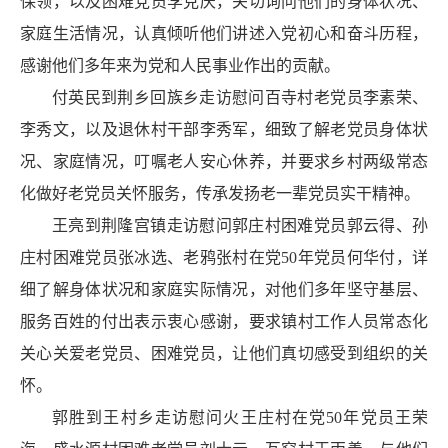
保领，以及困难党员李克庆，关切询问他们的身体状况、
家庭生活情况，认真倾听他们讲述入党初心和奋斗历程，
感谢他们多年来为党和人民事业作出的贡献。
付英民到荆乡回族乡走访慰问百寺村老党员李素荣、
李秀文，以及退休村干部李秀军，细致了解老党员身体状
况、家庭情况，叮嘱老人安心休养，并要求乡村两级常态
化做好老党员关怀服务，传承发扬老一辈党员实干精神。
王亮到荆隆宫镇走访慰问郭庄村困难党员郭云得、孙
庄村困难党员张冰选、老鸦张村在党50年党员何华付，详
细了解身体状况和家庭实际情况，对他们多年坚守基层、
服务百姓的付出表示衷心感谢，要求镇村工作人员常态化
关心关爱老党员、困难党员，让他们真切感受到组织的关
怀。
郭胜到王村乡走访慰问火王庄村在党50年党员王荣