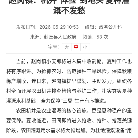
赵岗镇：机井“体检”到地头 夏种灌
溉不发愁
发布日期：2026-05-29 10:53
编辑：政务公开科
来源：封丘县人民政府
阅读：
53
次
字号：
大
中
小
当前，赵岗镇小麦即将进入集中收割期，夏种工作也
将有序跟进。为抢抓农时、防范播种干旱风险，保障秋粮
稳产增收，连日来，赵岗镇提早谋划、主动发力，组织各
村全面开展农田机井排查检修与养护工作，扎实夯实夏种
灌溉水利基础，全力保障“三夏”生产有序推进。
农田机井是农业灌溉的核心设施，更是夏种稳产的重
要保障。夏收临近，田间即将进入抢收、抢种、抢灌关键
阶段，农田灌溉用水需求将大幅增加。为杜绝灌溉设备“用