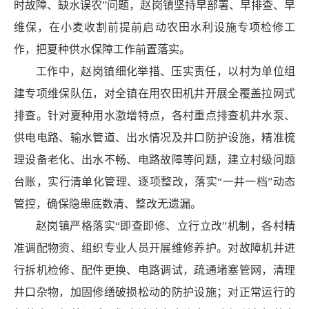
时故障、缺水误农”问题，赵岗镇坚持早部署、早排查、早
维保，在小麦收割前提前启动农田水利设施专项检修工
作，把夏种供水保障工作前置落实。
工作中，赵岗镇细化举措、压实责任，以村为单位组
建专项维保队伍，对全镇在用农田机井开展全覆盖拉网式
排查。针对夏种用水激增特点，各村重点排查机井水泵、
供电电路、输水管道、出水情况及井口防护设施，精准梳
理设备老化、出水不畅、电路故障等问题，建立村级问题
台账，实行清单化管理、逐项整改，落实“一井一档”动态
管控，确保隐患底数清、整改无遗漏。
赵岗镇严格落实“即查即修、立行立改”机制，各村精
准调配物资、组织专业人员开展维修养护。对故障机井进
行拆机检修、配件更换、电路调试，疏通堵塞管网，清理
井口杂物，加固修缮破损松动的防护设施；对正常运行的