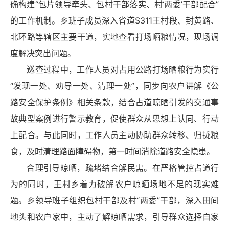
确构建“包片领导牵头、包村干部落实、村‘两委’干部配合”
的工作机制。乡班子成员深入省道S311王村段、封黄路、
北环路等辖区主要干道，实地查看打场晒粮情况，现场调
度解决突出问题。
巡查过程中，工作人员对占用公路打场晒粮行为实行
“发现一处、劝导一处、清理一处”，同步向农户讲解《公
路安全保护条例》相关条款，结合占道晾晒引发的交通事
故典型案例进行警示教育，促使群众从思想上认同、行动
上配合。与此同时，工作人员主动协助群众转移、归拢粮
食，及时清理路面障碍物，第一时间消除道路安全隐患。
合理引导晾晒，疏堵结合解民需。在严格管控占道行
为的同时，王村乡着力破解农户晾晒场地不足的现实难
题。乡领导班子组织包村干部及村“两委”干部，深入田间
地头和农户家中，主动了解晾晒需求，引导群众选择自家