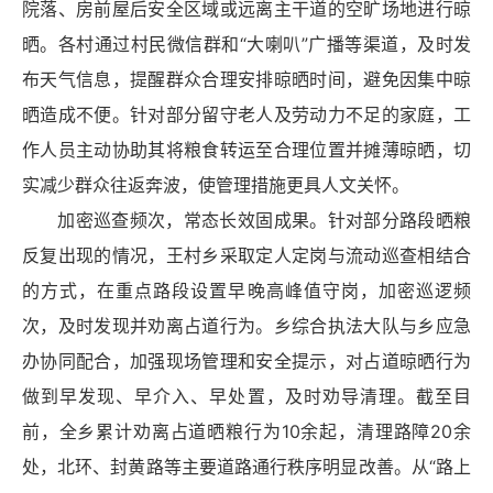
院落、房前屋后安全区域或远离主干道的空旷场地进行晾
晒。各村通过村民微信群和“大喇叭”广播等渠道，及时发
布天气信息，提醒群众合理安排晾晒时间，避免因集中晾
晒造成不便。针对部分留守老人及劳动力不足的家庭，工
作人员主动协助其将粮食转运至合理位置并摊薄晾晒，切
实减少群众往返奔波，使管理措施更具人文关怀。
加密巡查频次，常态长效固成果。针对部分路段晒粮
反复出现的情况，王村乡采取定人定岗与流动巡查相结合
的方式，在重点路段设置早晚高峰值守岗，加密巡逻频
次，及时发现并劝离占道行为。乡综合执法大队与乡应急
办协同配合，加强现场管理和安全提示，对占道晾晒行为
做到早发现、早介入、早处置，及时劝导清理。截至目
前，全乡累计劝离占道晒粮行为10余起，清理路障20余
处，北环、封黄路等主要道路通行秩序明显改善。从“路上