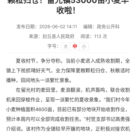
颗粒归仓！留光镇53000亩小麦丰
收啦！
发布日期：2026-06-02 14:11
编辑：政务公开科
来源：封丘县人民政府
阅读：
113
次
字号：
大
中
小
夏收时节，争分夺秒。当前小麦进入成熟收割期，全
镇上下抢抓晴好天气，全力保障夏粮颗粒归仓、秋粮适时
播种，田间地头一派繁忙景象。
在留光村的麦田里，麦浪翻滚，机声轰鸣，联合收割
机来回穿梭作业，呈现一派繁忙的夏收景象。“我们村今年
小麦种植面积4600亩，目前已有部分地块开始收割作业，
预计本周内可以全部完成收割任务。”村党支部书记高勇强
介绍说。该村作为全镇较早开镰的地块，正积极对接农机