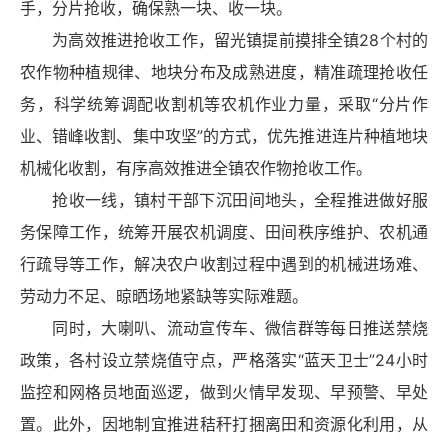
手，分片抢收，确保熟一块、收一块。
为高效推进抢收工作，留光镇提前摸排全镇28个村的
农作物种植规律、地块分布及成熟进度，精准疏理抢收任
务，科学统筹调配收割机等农机作业力量，采取“分片作
业、错峰收割、集中攻坚”的方式，优先推进连片种植地块
机械化收割，有序高效推进全镇农作物抢收工作。
抢收一线，镇村干部下沉田间地头，全程推进做好服
务保障工作，统筹开展农机调度、田间秩序维护、农机通
行疏导等工作，解决农户收割过程中遇到的机械进场难、
劳动力不足、晾晒场地紧缺等实际难题。
同时，大喇叭、流动宣传车、微信群等每日推送禁烧
政策，各村设立禁烧值守点，严格落实“蓝天卫士”24小时
监控和网格员地面巡逻，做到火情早发现、早预警、早处
置。此外，因地制宜推进秸秆打捆离田和资源化利用，从