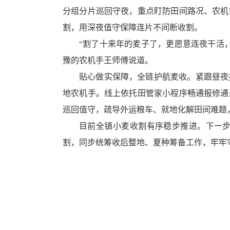
循
分组分片巡回守夜，重点盯防田间路况、农机
环
割，用深夜值守保障连片不间断收割。
切
换
“割了十来年的麦子了，更愿意连夜干活
导
豫的农机手王师傅说道。
航
区，
贴心做实保障，全链护航麦收。紧跟昼夜
Alt+2
地农机手。线上依托田管家小程序畅通报修通
键
循
巡回值守，疏导外运粮车、就地化解田间难题
环
目前全镇小麦收割有序稳步推进。下一
切
换
割，同步统筹收后整地、夏种筹备工作，牢牢
视
窗
区，
Alt+3
键
循
环
切