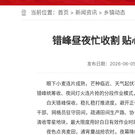
个
服
当前位置：
首页
>
新闻资讯
>
乡镇动态
务
区、
1
个
错峰昼夜忙收割 
正
文
区，
共
发布日期：2026-06-05 
计
9
个
区
眼下小麦连片成熟，芒种临近、天气起伏
域
错峰统筹收、夜间灯火连片抢的分段作业模式
组
成
白天错峰保收，稳扎稳打推进度。避开正
您
干部、网格员驻守田间，疏通田间生产路、协
可
以
清收零星地块，最大限度用好白日有效作业时
Alt+1
夜色点亮麦田，通宵鏖战抢农时。夜幕降
键