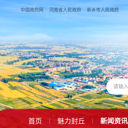
本
页
中国政府网
河南省人民政府
新乡市人民政府
面
是
由
2
个
导
航
区、
3
个
视
窗
区、
1
个
交
互
区、
首页
魅力封丘
新闻资讯
2