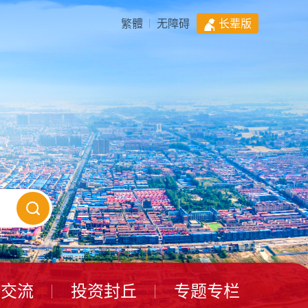
繁體
无障碍
长辈版
动交流
投资封丘
专题专栏