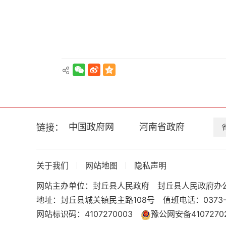
换
交
互
区，
Alt+5
键
循
环
切
换
正
文
中国政府网
河南省政府
链接：
区，
Alt+6
键
循
关于我们
网站地图
隐私声明
环
网站主办单位：封丘县人民政府
封丘县人民政府办
切
换
地址：封丘县城关镇民主路108号
值班电话：0373-
服
网站标识码：4107270003
豫公网安备41072702
务