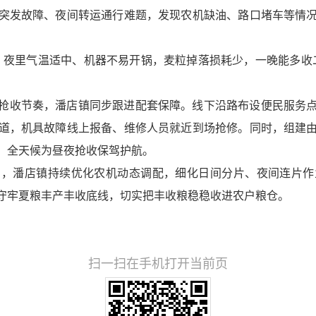
突发故障、夜间转运通行难题，发现农机缺油、路口堵车等情
，夜里气温适中、机器不易开锅，麦粒掉落损耗少，一晚能多收
抢收节奏，潘店镇同步跟进配套保障。线下沿路布设便民服务
道，机具故障线上报备、维修人员就近到场抢修。同时，组建
，全天候为昼夜抢收保驾护航。
步，潘店镇持续优化农机动态调配，细化日间分片、夜间连片作
守牢夏粮丰产丰收底线，切实把丰收粮稳稳收进农户粮仓。
扫一扫在手机打开当前页