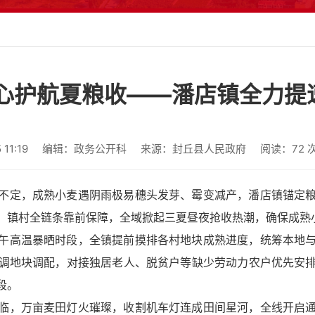
贴心护航夏粮收——潘店镇全力提
11:19
编辑：政务公开科
来源：封丘县人民政府
阅读：
72
不定，成熟小麦遇阴雨极易穗头发芽、霉变减产，潘店镇锚定
，镇村全链条靠前保障，全域掀起三夏昼夜抢收热潮，确保成熟
午高温暴晒时段，全镇提前摸排各村地块成熟进度，统筹本地
调地块调配，对接独居老人、脱贫户等缺少劳动力农户优先安
段。
临，万亩麦田灯火璀璨，收割机车灯连成田间星河，全线开启