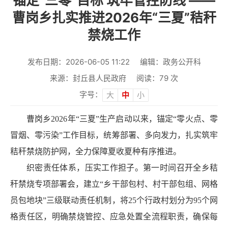
锚定“三零”目标 筑牢管控防线 ——
曹岗乡扎实推进2026年“三夏”秸秆
禁烧工作
发布日期：2026-06-05 11:22
编辑：政务公开科
来源：封丘县人民政府
阅读：
79
次
字号：
大
中
小
曹岗乡2026年“三夏”生产启动以来，锚定“零火点、零
冒烟、零污染”工作目标，统筹部署、多向发力，扎实筑牢
秸秆禁烧防护网，全力保障夏收夏种有序推进。
织密责任体系，压实工作担子。第一时间召开全乡秸
秆禁烧专项部署会，建立“乡干部包村、村干部包组、网格
员包地块”三级联动责任机制，将25个行政村划分为95个网
格责任区，明确禁烧管控、应急处置全流程职责，确保每