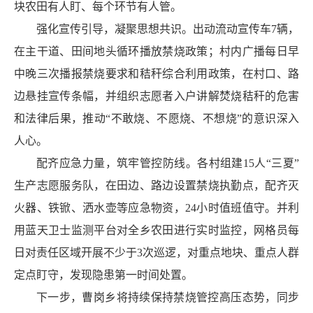
块农田有人盯、每个环节有人管。
强化宣传引导，凝聚思想共识。出动流动宣传车7辆，
在主干道、田间地头循环播放禁烧政策；村内广播每日早
中晚三次播报禁烧要求和秸秆综合利用政策，在村口、路
边悬挂宣传条幅，并组织志愿者入户讲解焚烧秸秆的危害
和法律后果，推动“不敢烧、不愿烧、不想烧”的意识深入
人心。
配齐应急力量，筑牢管控防线。各村组建15人“三夏”
生产志愿服务队，在田边、路边设置禁烧执勤点，配齐灭
火器、铁锨、洒水壶等应急物资，24小时值班值守。并利
用蓝天卫士监测平台对全乡农田进行实时监控，网格员每
日对责任区域开展不少于3次巡逻，对重点地块、重点人群
定点盯守，发现隐患第一时间处置。
下一步，曹岗乡将持续保持禁烧管控高压态势，同步