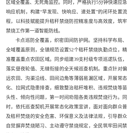
区域全覆盖、无死角监控。同时，严格执行5分钟快速应急
响应机制，构建“早发现、快响应、速处置”的闭环处置流
程，以科技赋能提升秸秆禁烧防控精准度与高效度，筑牢
禁烧工作第一道智能防线。
卡点巡防全覆盖，织密田间防护网。坚持科学布局、
全域覆盖原则，全镇规范设置52个秸秆禁烧执勤点位，精
准覆盖重点农田区域。同步组建39支村级专项巡逻队伍，
落实昼夜轮值、无缝衔接的全天候巡查机制。重点针对偏
远农田、沟渠沿线、田间边角等薄弱易漏区域，开展常态
化、拉网式隐患排查，细致整治秸秆堆积、违规焚烧等苗
头性、倾向性问题，第一时间劝阻各类违规焚烧行为。同
时，依托巡查契机开展常态化政策宣讲，面对面向群众普
及秸秆焚烧的安全危害、环保意义及法律法规，引导群众
自觉摒弃焚烧陋习、主动遵守禁烧规定，全民筑牢田间禁