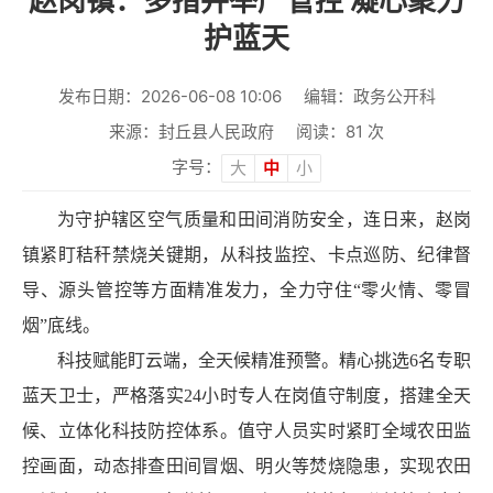
赵岗镇：多措并举严管控 凝心聚力
护蓝天
发布日期：2026-06-08 10:06
编辑：政务公开科
来源：封丘县人民政府
阅读：
81
次
字号：
大
中
小
为守护辖区空气质量和田间消防安全，连日来，赵岗
镇紧盯秸秆禁烧关键期，从科技监控、卡点巡防、纪律督
导、源头管控等方面精准发力，全力守住
“零火情、零冒
烟”底线。
科技赋能盯云端，全天候精准预警。精心挑选6名专职
蓝天卫士，严格落实24小时专人在岗值守制度，搭建全天
候、立体化科技防控体系。值守人员实时紧盯全域农田监
控画面，动态排查田间冒烟、明火等焚烧隐患，实现农田