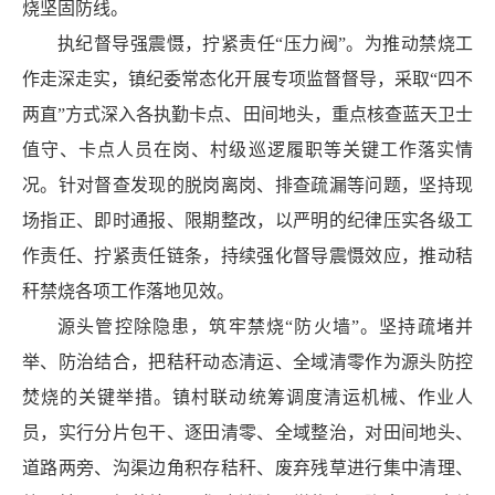
烧坚固防线。
执纪督导强震慑，拧紧责任“压力阀”。为推动禁烧工
作走深走实，镇纪委常态化开展专项监督督导，采取“四不
两直”方式深入各执勤卡点、田间地头，重点核查蓝天卫士
值守、卡点人员在岗、村级巡逻履职等关键工作落实情
况。针对督查发现的脱岗离岗、排查疏漏等问题，坚持现
场指正、即时通报、限期整改，以严明的纪律压实各级工
作责任、拧紧责任链条，持续强化督导震慑效应，推动秸
秆禁烧各项工作落地见效。
源头管控除隐患，筑牢禁烧“防火墙”。坚持疏堵并
举、防治结合，把秸秆动态清运、全域清零作为源头防控
焚烧的关键举措。镇村联动统筹调度清运机械、作业人
员，实行分片包干、逐田清零、全域整治，对田间地头、
道路两旁、沟渠边角积存秸秆、废弃残草进行集中清理、