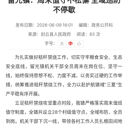
留光镇：周末值守不松懈 全域巡防
不停歇
发布日期：2026-06-09 16:01
编辑：政务公开科
来源：封丘县人民政府
阅读：
83
次
字号：
大
中
小
为扎实做好秸秆禁烧工作，切实守牢粮食安全、生态
安全底线，留光镇机关干部全员周末在岗在位、坚守一
线，始终保持思想不松、力度不减，以务实过硬的工作举
措，统筹推进秸秆禁烧工作，全力以赴护航镇域“三夏”生
产平稳有序开展。
立足秸秆禁烧攻坚重点时段，我镇严格落实周末值班
值守制度，全镇共设立28个村级值守点，全域布防、全员
到岗。机关干部下沉一线，带领各村工作人员扎根田间地