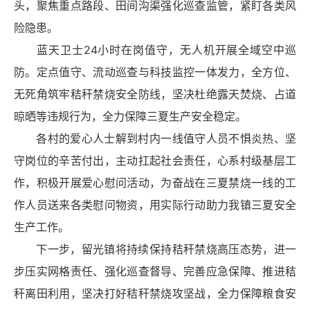
头，聚焦重点路段、田间沟渠强化巡查监管，紧盯各类风
险隐患。
蓝天卫士24小时在岗值守，无人机开展全域空中巡
防。定点值守、流动巡查与科技监控一体发力，全方位、
无死角筑牢秸秆禁烧安全防线，坚决杜绝露天焚烧、占道
晾晒等违规行为，全力保障三夏生产安全稳定。
各村的爱心人士解到村内一线值守人员不惧炎热、坚
守岗位的辛苦付出，主动扛起社会责任，心系村级基层工
作，积极开展爱心慰问活动，为奋战在三夏禁烧一线的工
作人员送来各类慰问物资，用实际行动助力我镇三夏安全
生产工作。
下一步，留光镇将持续保持秸秆禁烧高压态势，进一
步压实网格责任、强化巡查督导、完善应急保障、推进秸
秆离田利用，坚决打好秸秆禁烧攻坚战，全力保障粮食安