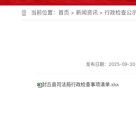
个
服
当前位置：
首页
>
新闻资讯
>
行政检查公
务
区、
1
个
正
文
区，
共
发布日期：2025-09-30 1
计
9
个
区
封丘县司法局行政检查事项清单.xlsx
域
组
成
您
可
以
Alt+1
键