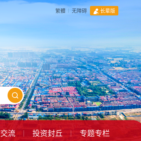
繁體
无障碍
长辈版
动交流
投资封丘
专题专栏