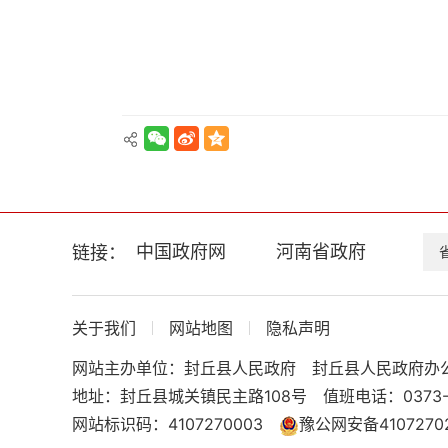
换
交
互
区，
Alt+5
键
循
环
切
换
正
文
中国政府网
河南省政府
链接：
区，
Alt+6
键
循
关于我们
网站地图
隐私声明
环
网站主办单位：封丘县人民政府
封丘县人民政府办
切
换
地址：封丘县城关镇民主路108号
值班电话：0373-
服
网站标识码：4107270003
豫公网安备41072702
务