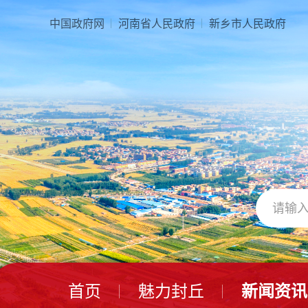
本
页
中国政府网
河南省人民政府
新乡市人民政府
面
是
由
2
个
导
航
区、
3
个
视
窗
区、
1
个
交
互
区、
首页
魅力封丘
新闻资讯
2