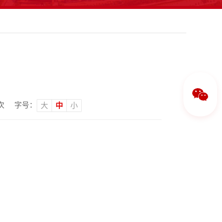
次
字号：
大
中
小