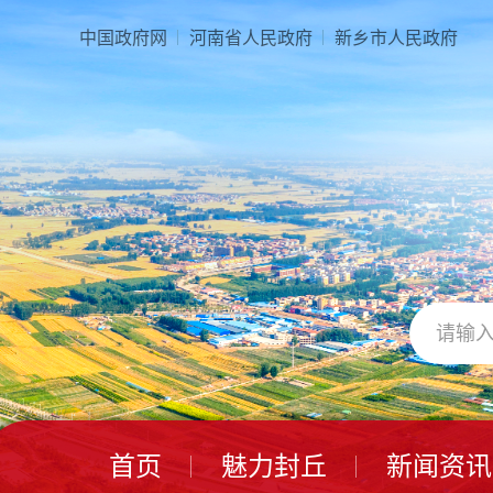
本
页
中国政府网
河南省人民政府
新乡市人民政府
面
是
由
2
个
导
航
区、
3
个
视
窗
区、
1
个
交
互
区、
首页
魅力封丘
新闻资讯
2