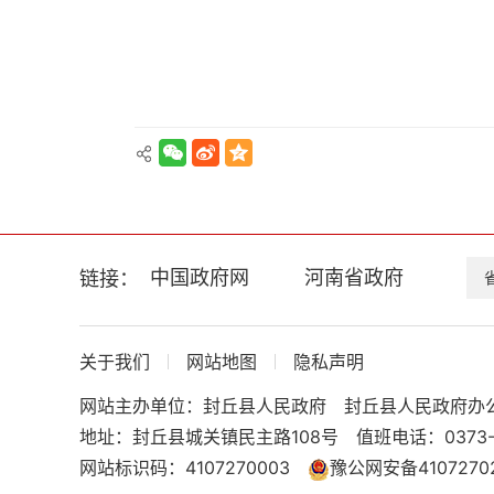
换
交
互
区，
Alt+5
键
循
环
切
换
正
文
中国政府网
河南省政府
链接：
区，
Alt+6
键
循
关于我们
网站地图
隐私声明
环
网站主办单位：封丘县人民政府
封丘县人民政府办
切
换
地址：封丘县城关镇民主路108号
值班电话：0373-
服
网站标识码：4107270003
豫公网安备41072702
务