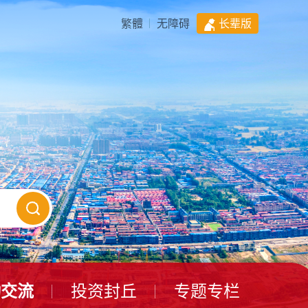
繁體
无障碍
长辈版
动交流
投资封丘
专题专栏