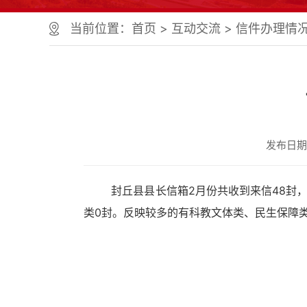
个
服
当前位置：
首页
>
互动交流
>
信件办理情
务
区、
1
个
正
文
区，
共
发布日期：2
计
9
个
区
封丘县县长信箱2月份共收到来信48封，办理
域
类0封。反映较多的有科教文体类、民生保障
组
成
您
可
以
Alt+1
键