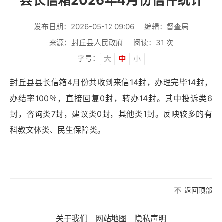
县长信箱2026年4月份信件统计
发布日期：2026-05-12 09:06
编辑：督查局
来源：封丘县人民政府
阅读：
31
次
字号：
大
中
小
封丘县县长信箱4月份共收到来信14封，办理完毕14封，
办结率100％，直接回复0封，转办14封。其中投诉类6
封，咨询类7封，建议类0封，其他类1封。反映较多的有
科教文体类、民生保障类。
返回顶部
关于我们
网站地图
隐私声明