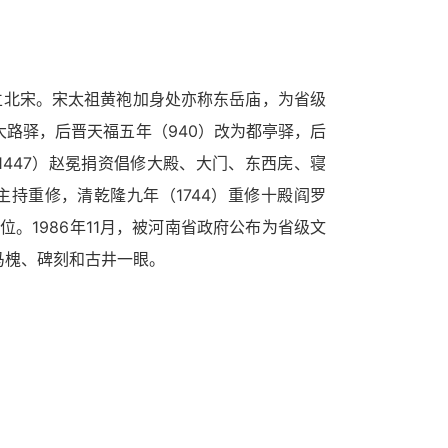
立北宋。宋太祖黄袍加身处亦称东岳庙，为省级
大路驿，后晋天福五年（940）改为都亭驿，后
1447）赵冕捐资倡修大殿、大门、东西庑、寝
主持重修，清乾隆九年（1744）重修十殿阎罗
位。1986年11月，被河南省政府公布为省级文
系马槐、碑刻和古井一眼。