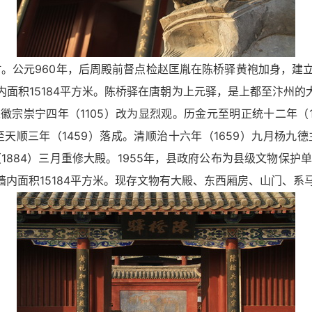
。公元960年，后周殿前督点检赵匡胤在陈桥驿黄袍加身，建
墙内面积15184平方米。陈桥驿在唐朝为上元驿，是上都至汴州的
宗崇宁四年（1105）改为显烈观。历金元至明正统十二年（
至天顺三年（1459）落成。清顺治十六年（1659）九月杨九德
1884）三月重修大殿。1955年，县政府公布为县级文物保护单
围墙内面积15184平方米。现存文物有大殿、东西厢房、山门、