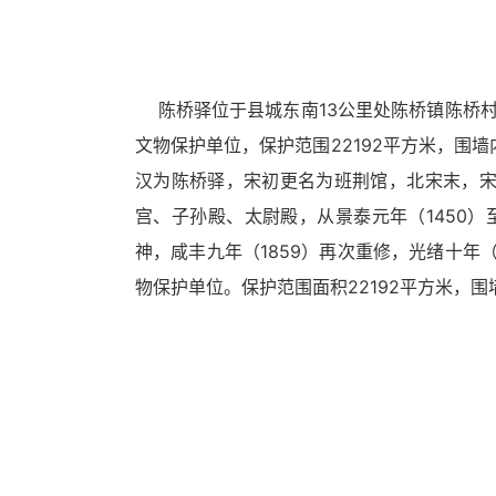
循
环
切
换
陈桥驿位于县城东南13公里处陈桥镇陈桥村
导
航
文物保护单位，保护范围22192平方米，围
区，
汉为陈桥驿，宋初更名为班荆馆，北宋末，宋徽
Alt+2
键
宫、子孙殿、太尉殿，从景泰元年（1450）
循
神，咸丰九年（1859）再次重修，光绪十年（
环
切
物保护单位。保护范围面积22192平方米，
换
视
窗
区，
Alt+3
键
循
环
切