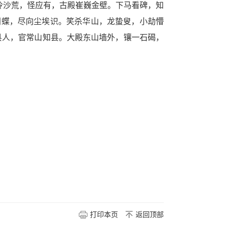
冷沙荒，怪应有，古殿崔巍金壁。下马看碑，知
阴蝶，尽向尘埃识。笑杀华山，龙蛰叟，小劫懵
县人，官常山知县。大殿东山墙外，镶一石碣，
打印本页
返回顶部