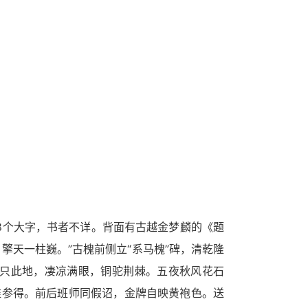
”8个大字，书者不详。背面有古越金梦麟的《题
擎天一柱巍。”古槐前侧立“系马槐”碑，清乾隆
迹。只此地，凄凉满眼，铜驼荆棘。五夜秋风花石
谁参得。前后班师同假诏，金牌自映黄袍色。送