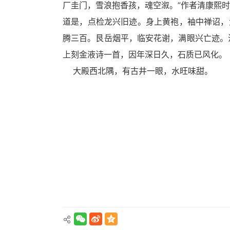
厂圭门，雪浪抱香孩，魂空溆。”作者清康熙
道是，点检龙兴旧迹。身上黄袍，袖中禅诏，
腾三百。艮岳烟平，临安花谢，满眼兴亡迹。
上刻金液诗一首，因年深日久，石质已风化。
大殿西北隅，有古井一眼，水旺味甜。