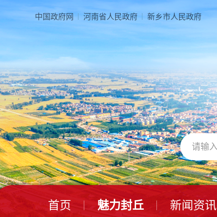
本
页
中国政府网
河南省人民政府
新乡市人民政府
面
是
由
2
个
导
航
区、
3
个
视
窗
区、
1
个
交
互
区、
首页
魅力封丘
新闻资讯
2