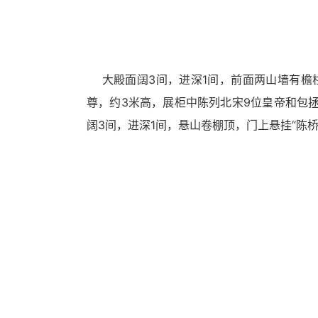
换
交
互
区，
Alt+5
大殿面阔3间，进深1间，前面两山墙有檐柱
键
循
尊，约3米高，展柜中陈列北宋9位皇帝和包
环
阔3间，进深1间，悬山卷棚顶，门上悬挂“陈
切
换
正
文
区，
Alt+6
键
循
环
切
换
服
务