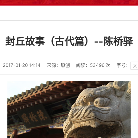
封丘故事（古代篇）--陈桥驿
17-01-20 14:14
来源：原创
阅读：
53496
次
字号：
大