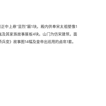
中上悬“显烈”匾1块。殿内供奉宋太祖塑像1
胤及其家族故事展板4块。山门为仿宋建筑，面
桥兵变》故事图14幅及皇帝出巡用的卤帛1套。