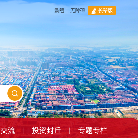
繁體
无障碍
长辈版
动交流
投资封丘
专题专栏