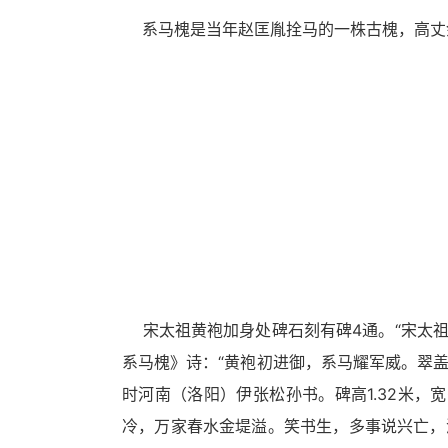
区
系马槐是当年赵匡胤拴马的一株古槐，高丈余，
宋太祖黄袍加身处碑石刻有碑4通。“宋太祖黄
系马槐》诗：“黄袍初进御，系马耀军威。翠盖
时河南（洛阳）伊张松孙书。碑高1.32米，
冷，万家春水金堤溢。笑书生，多事说兴亡，