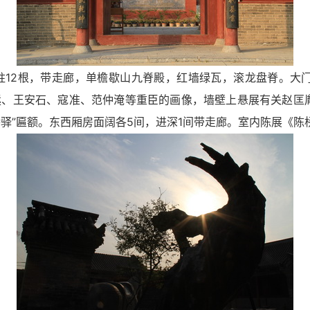
12根，带走廊，单檐歇山九脊殿，红墙绿瓦，滚龙盘脊。大门正
拯、王安石、寇准、范仲淹等重臣的画像，墙壁上悬展有关赵匡
桥驿”匾额。东西厢房面阔各5间，进深1间带走廊。室内陈展《陈