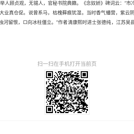
时举人顾贞观，无锡人，官秘书院典籍。《念奴娇》碑词云：“市
大业真仓促。说曾系马，枯槐藓痕犹湿。当时香气蟠营，紫云
浊河留恨，□向冰柱僵立。”作者清康熙时进士张德纯，江苏吴
扫一扫在手机打开当前页