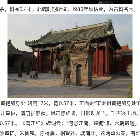
树围5.4米，北魏时期所植，1983年秋枯死，为古树名木。
袍加身处”碑高1.7米，宽0.57米，正面是“宋太祖黄袍加身处
开皇极，清荫护紫薇。风声惊虎啸，日影动龙飞。千古兴王地，
宽0.57米。《满江红》碑词云：“何必江南，堪俯仰，六朝遗
添追忆。朱仙镇，陈桥驿，相望处，城南北。这两重公案，有