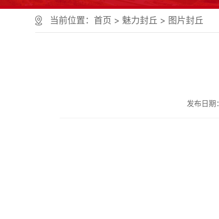
个
服
当前位置：
首页
>
魅力封丘
>
图片封丘
务
区、
1
个
正
文
区，
共
发布日期：20
计
9
个
区
域
组
成
您
可
以
Alt+1
键