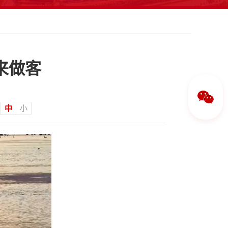
来做客
中
小