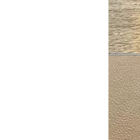
循
环
切
换
导
航
区，
Alt+2
键
循
环
切
换
视
窗
区，
Alt+3
键
循
环
切