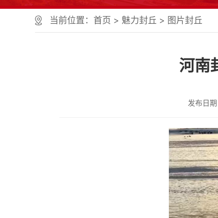
个
服
当前位置：
首页
>
魅力封丘
>
图片封丘
务
区、
1
个
河南
正
文
区，
共
发布日期：2
计
9
个
区
域
组
成
您
可
以
Alt+1
键