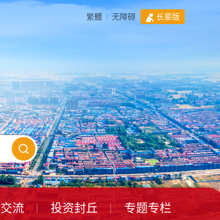
繁體
无障碍
长辈版
动交流
投资封丘
专题专栏