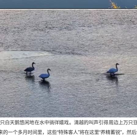
只白天鹅
悠闲地
在水中徜徉嬉戏。清越的叫声引得周边上万只
的一个多月时间里，这些“特殊客人”将在这里“养精蓄锐”，然