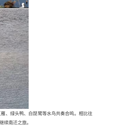
豆雁、绿头鸭、白琵鹭等水鸟共奏合鸣。相比往
后继续南迁之旅。