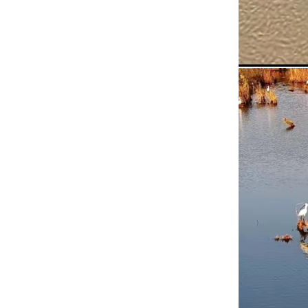
换
交
互
区，
Alt+5
键
循
环
切
换
正
文
区，
Alt+6
键
循
环
切
换
服
务