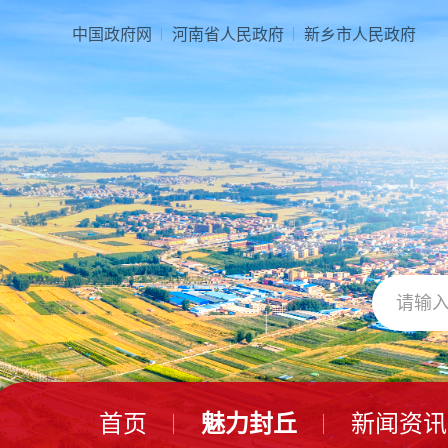
本
页
中国政府网
河南省人民政府
新乡市人民政府
面
是
由
2
个
导
航
区、
3
个
视
窗
区、
1
个
交
互
区、
首页
魅力封丘
新闻资讯
2