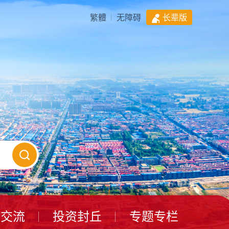
繁體
无障碍
长辈版
动交流
投资封丘
专题专栏