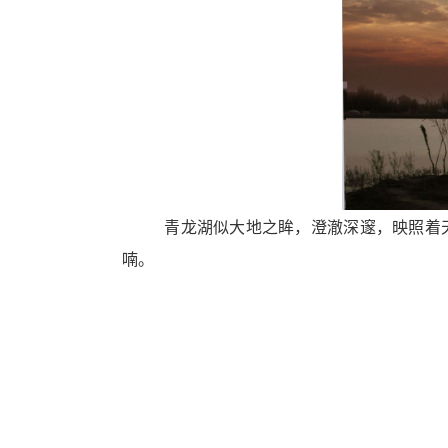
青龙湖似大地之眸，澄澈深邃，映照着天光
喃。