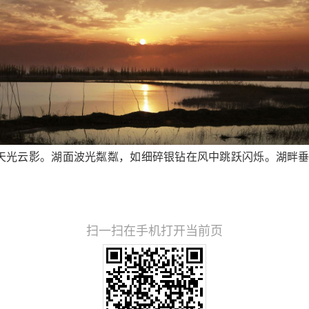
云影。湖面波光粼粼，如细碎银钻在风中跳跃闪烁。湖畔垂
扫一扫在手机打开当前页