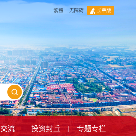
繁體
无障碍
长辈版
动交流
投资封丘
专题专栏