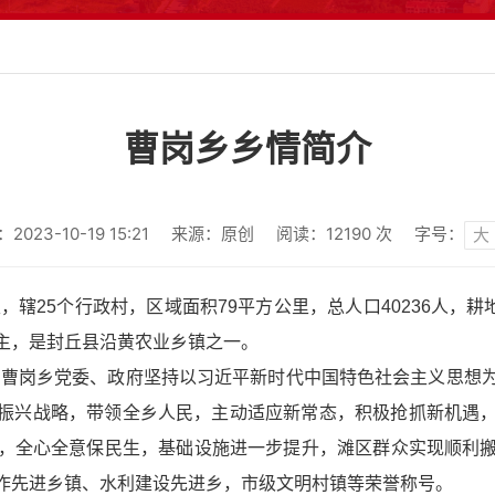
曹岗乡乡情简介
023-10-19 15:21
来源：原创
阅读：
12190
次
字号：
大
25个行政村，区域面积79平方公里，总人口40236人，耕地面
主，是封丘县沿黄农业乡镇之一。
曹岗乡党委、政府坚持以习近平新时代中国特色社会主义思想
焦乡村振兴战略，带领全乡人民，主动适应新常态，积极抢抓新机
，全心全意保民生，基础设施进一步提升，滩区群众实现顺利
作先进乡镇、水利建设
先进乡
，
市级文明村镇等荣誉称号。