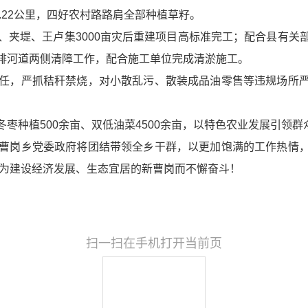
.22公里，四好农村路路肩全部种植草籽。
、夹堤、
王卢集
3000亩灾后重建项目高标准完工；配合县有
排河道两侧清障工作，配合施工单位完成清淤施工。
，严抓秸秆禁烧，对小散乱污、散装成品油零售等违规场所严
枣种植500余亩、双低油菜4500余亩，以特色农业发展引领群
岗乡党委政府将团结带领全乡干群，以更加饱满的工作热情，
为建设经济发展、生态宜居的新曹岗而不懈奋斗！
扫一扫在手机打开当前页