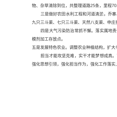
物、杂草清除到位，共整理道路25条，里程70
三是做好农田水利工程和河道
清淤
。乔寨
九只三斗渠、七只三斗渠、天然八支渠、申庄
四是大气污染防治常抓不懈。落实属地责任
模剂加工存放点。
五是发展特色农业。调整农业种植结构，扩大冬
担当才能攻坚克难，实干才能梦想成真。曹
强化思想引领，强化担当作为，强化工作落实
,