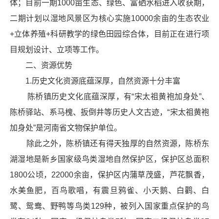
体；目前一期1000亩生态、绿色、富硒水稻进入收获期，
二期计划以湿地风景区为核心实施10000余亩的生态农业
+立体养殖+科研教学的绿色田园综合体，目前正在进行项
目规划设计、立项等工作。
二、资源优势
1.历史文化资源底蕴深厚，自然资源十分丰富
陈桥镇历史文化底蕴深厚，有“宋太祖黄袍加身处”、
陈桥驿站、系马槐、扳倒井等历史人文古迹，“宋太祖黄袍
加身处”是河南省文物保护单位。
除此之外，陈桥镇还有得天独厚的自然资源，陈桥东
湖湿地是新乡国家级鸟类湿地自然保护区，保护区总面积
1800公顷，22000余亩，保护区内蒲草茂盛，芦花飘香，
水美鱼肥，百鸟歌唱，有震旦鸦雀、小天鹅、白鹳、白
鹭、鸳鸯、野鸭等鸟类129种，被列入国家重点保护的鸟