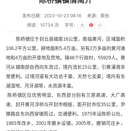
陈桥镇镇情简介
发布日期：2023-10-23 08:16
来源：原创
阅读：
15734
次
字号：
大
中
小
陈桥镇位于封丘县城南16公里，南临黄河，区域面积
106.2平方公里，耕地面积5.4万亩，另有2万多亩的黄河滩
地和4万亩的开垦地及荒地。辖46个行政村，55929人。黄
河从镇南部自西向东流过，境内流长15公里，引黄灌溉非
常便利。过境河道有大功总干渠、天然七支渠；境内有东
湖湿地、月牙湖等，水资源丰富。
陈桥镇区位优势明显，东西部分别有兰原高速、大广高
速、封开黄河浮桥与开封市相接，距开封市仅35公里，尹
獐路自东向西穿镇而过，交通便利。1975年设陈桥公社，
1983年改乡，2001年撤乡设镇。2005年，撤销司庄乡，