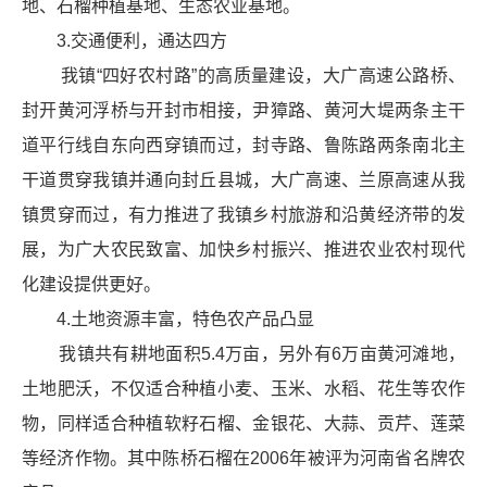
地、石榴种植基地、生态农业基地。
3.交通便利，通达四方
我镇“四好农村路”的高质量建设，大广高速公路桥、
封开黄河浮桥与开封市相接，尹獐路、黄河大堤两条主干
道平行线自东向西穿镇而过，封寺路、鲁陈路两条南北主
干道贯穿我镇并通向封丘县城，大广高速、兰原高速从我
镇贯穿而过，有力推进了我镇乡村旅游和沿黄经济带的发
展，为广大农民致富、加快乡村振兴、推进农业农村现代
化建设提供
更好。
4.土地资源丰富，特色农产品凸显
我镇共有耕地面积5.4万亩，另外有6万亩黄河滩地，
土地肥沃，不仅适合种植小麦、玉米、水稻、花生等农作
物，同样适合种植软籽石榴、金银花、大蒜、贡芹、莲菜
等经济作物。其中陈桥石榴在2006年被评为河南省名牌农