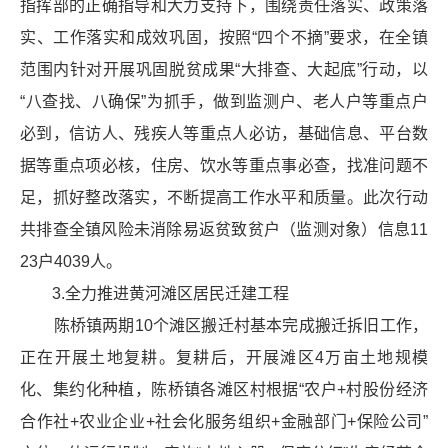
指挥部的正确指导和大力支持下，围绕责任落实、政策落
实、工作落实和成效巩固，按照“四个不摘”要求，在全镇
范围内针对开展巩固脱贫成果“大排查、大起底”行动，以
“八查找、八确保”为抓手，做到监测户、老人户等重点户
必到，信访人、残疾人等重点人必访，基础信息、平台数
据等重点项必核，住房、饮水等重点事必查，找准问题不
足，抓好整改落实，不断提高工作水平和质量。此次行动
共排查全镇风险未消除易返贫致贫户
（
监测对象
）
信息11
23户4039人。
3.全力推进黄河滩区居民迁建工程
陈桥镇两期10个滩区搬迁村基本完成搬迁拆旧工作，
正在开展土地复耕。复耕后，开展滩区4万亩土地规模
化、集约化种植，陈桥镇各滩区村根据“农户+村股份经济
合作社+农业企业+社会化服务组织+金融部门+保险公司”