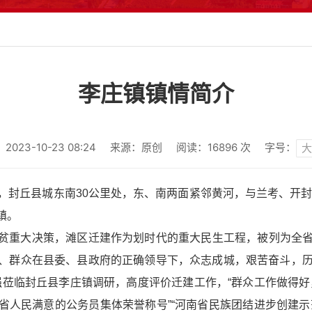
李庄镇镇情简介
023-10-23 08:24
来源：原创
阅读：
16896
次
字号：
大
丘县城东南30公里处，东、南两面紧邻黄河，与兰考、开封隔
镇。
扶贫重大决策，滩区迁建作为划时代的重大民生工程，被列为全
群众在县委、县政府的正确领导下，众志成城，艰苦奋斗，历时
克强莅临封丘县李庄镇调研，高度评价迁建工作，“群众工作做得
南省人民满意的公务员集体荣誉称号”“河南省民族团结进步创建示范