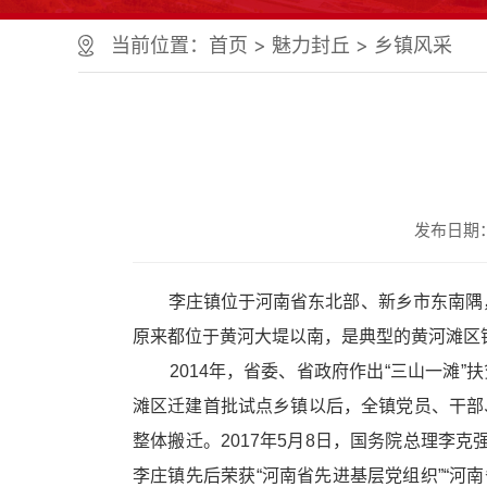
个
服
当前位置：
首页
>
魅力封丘
>
乡镇风采
务
区、
1
个
正
文
区，
共
发布日期：2
计
9
个
区
李庄镇位于河南省东北部、新乡市东南隅，封
域
原来都位于黄河大堤以南，是典型的黄河滩区
组
成
2014年，省委、省政府作出“三山一滩”
您
滩区迁建首批试点乡镇以后，全镇党员、干部、
可
以
整体搬迁。2017年5月8日，国务院总理李
Alt+1
李庄镇先后荣获“河南省先进基层党组织”“河
键