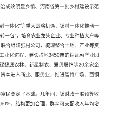
”整治成效明显乡镇、河南省第一批乡村建设示范
封一体化”等重大战略机遇，镇村一体化推动
一
转一包”，培育农业龙头企业、专业种植大户等
村联合组建强村公司，梳理整合土地、产业等资
工业化进程，建设占地3450亩的铜瓦厢产业园
绿碧源农林、新星制衣、爱贝服饰等20余家企
社会资本进入商业、服务业，推进智特广场、西铜
富民奠定了基础。几年间，镇财政一般预算收
接近60%，结构更加合理，群众可支配收入年均增