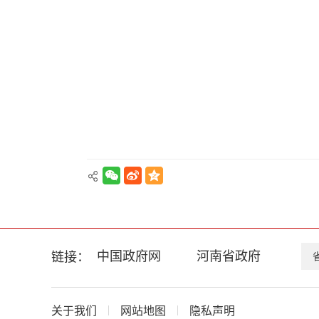
换
交
互
区，
Alt+5
键
循
环
切
换
正
文
区，
Alt+6
键
循
环
中国政府网
河南省政府
链接：
切
换
服
务
关于我们
网站地图
隐私声明