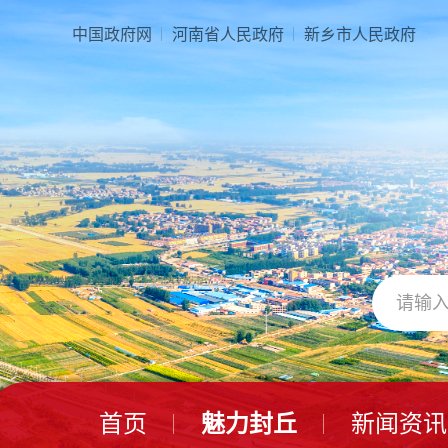
本
页
中国政府网
河南省人民政府
新乡市人民政府
面
是
由
2
个
导
航
区、
3
个
视
窗
区、
1
个
交
互
区、
首页
魅力封丘
新闻资讯
2