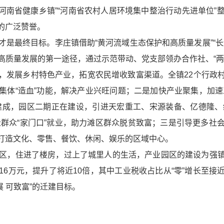
镇”“河南省健康乡镇”“河南省农村人居环境集中整治行动先进单位
的广泛赞誉。
最终目标。李庄镇借助“黄河流域生态保护和高质量发展”“长
高质量发展的第一途径，通过示范带动、党支部领办合作社、“两
，发展乡村特色产业，拓宽农民增收致富渠道。全镇22个行政
集体“造血”功能，解决产业
兴旺问题
；二是加快产业聚集，加速
部建成，园区二期正在建设，引进天宏重工、宋源装备、亿德隆、
迁群众“家门口”就业，助力滩区群众脱贫致富；三是引导更多
打造文化、零售、餐饮、休闲、娱乐的区域中心。
，住进了楼房，过上了城里人的生活，产业园区的建设为强镇
3916万元，提升了将近10倍，其中工业税收占比从“零”增长至
展 可致富”的迁建目标。