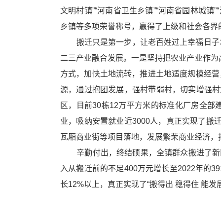
循
文明村镇”“河南省卫生乡镇”“河南省园林城
环
乡镇等多项荣誉称号，赢得了上级和社会各界
切
换
搬迁只是第一步，让老百姓过上幸福日子才是
导
二三产业
融合发展。一是坚持把农业产业作为
航
区，
方式，加快土地流转，推进土地适度规模经营
Alt+2
源，通过抱团发展，强村带弱村，切实增强村
键
循
区，目前30栋12万平方米的标准化厂房全
环
业，吸纳安置就业近3000人，真正实现了搬
切
换
瓦厢商业街等项目落地，发展繁荣商业经济，
视
辛勤付出，终结硕果，全镇群众搬进了新区
窗
区，
入从搬迁前的不足400万元增长至2022年的
Alt+3
长12%以上，真正实现了“搬得出 稳得住 能发
键
循
环
切