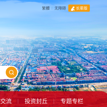
繁體
无障碍
长辈版
动交流
投资封丘
专题专栏